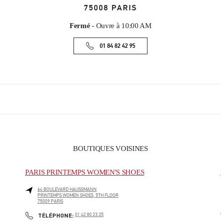
75008
PARIS
Fermé
- Ouvre à
10:00 AM
01 84 82 42 95
BOUTIQUES VOISINES
PARIS PRINTEMPS WOMEN'S SHOES
64 BOULEVARD HAUSSMANN
PRINTEMPS WOMEN SHOES, 5TH FLOOR
75009
PARIS
PHONE
TÉLÉPHONE:
01 42 80 23 25