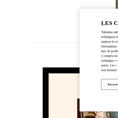
LES 
Valentino uti
techniques) e
analyser le co
informations 
tiers de profi
y compris les
N
techniques » 
autres. Les «
tout moment. 
Autoris