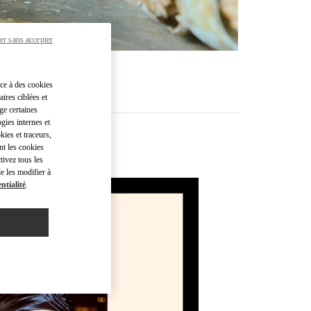
er sans accepter
âce à des cookies
ires ciblées et
ge certaines
gies internes et
kies et traceurs,
nt les cookies
ré
tivez tous les
e les modifier à
ntialité
.