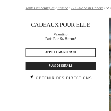
Skip to content
Return to Nav
Toutes les boutiques
France
273 Rue Saint Honoré
Va
CADEAUX POUR ELLE
Valentino
Paris Rue St. Honoré
APPELLE MAINTENANT
PLUS DE DÉTAILS
LINK OP
OBTENIR DES DIRECTIONS