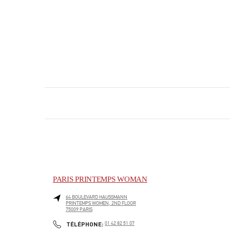
PARIS PRINTEMPS WOMAN
64 BOULEVARD HAUSSMANN
PRINTEMPS WOMEN, 2ND FLOOR
75009
PARIS
PHONE
TÉLÉPHONE:
01 42 82 51 07