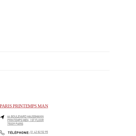
PARIS PRINTEMPS MAN
64 BOULEVARD HAUSSMANN
PRINTEMPS MEN, 1ST FLOOR
75009
PARIS
PHONE
TÉLÉPHONE:
01 42 82 52 95