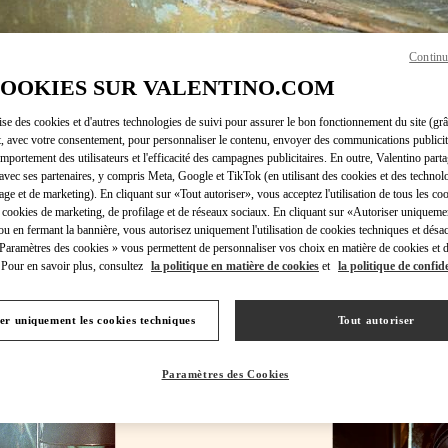
Continu
COOKIES SUR VALENTINO.COM
DÉCOUVRIR PLUS
lise des cookies et d'autres technologies de suivi pour assurer le bon fonctionnement du site (gr
t, avec votre consentement, pour personnaliser le contenu, envoyer des communications publicita
mportement des utilisateurs et l'efficacité des campagnes publicitaires. En outre, Valentino parta
avec ses partenaires, y compris Meta, Google et TikTok (en utilisant des cookies et des technolo
lage et de marketing). En cliquant sur «Tout autoriser», vous acceptez l'utilisation de tous les coo
 cookies de marketing, de profilage et de réseaux sociaux. En cliquant sur «Autoriser uniqueme
OUVEAUTÉS DANS LA BOUTIQUE VALENTINO - Paris Rue St. Hono
ou en fermant la bannière, vous autorisez uniquement l'utilisation de cookies techniques et désac
 Paramètres des cookies » vous permettent de personnaliser vos choix en matière de cookies et d
Pour en savoir plus, consultez
la politique en matière de cookies
et
la politique de confide
er uniquement les cookies techniques
Tout autoriser
Paramètres des Cookies