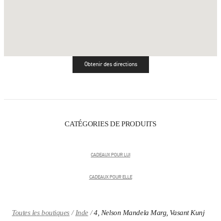
Obtenir des directions
Link Opens in New Tab
CATÉGORIES DE PRODUITS
CADEAUX POUR LUI
CADEAUX POUR ELLE
Toutes les boutiques
Inde
4, Nelson Mandela Marg, Vasant Kunj