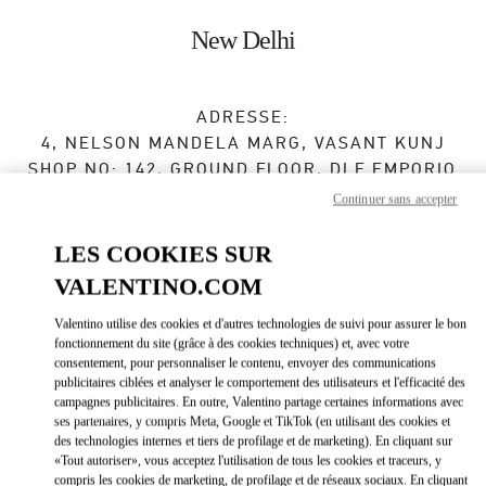
Skip to content
Return to Nav
New Delhi
ADRESSE:
4, NELSON MANDELA MARG, VASANT KUNJ
SHOP NO: 142, GROUND FLOOR, DLF EMPORIO
MALL
Continuer sans accepter
NEW DELHI
110070
DELHI
LES COOKIES SUR
VALENTINO.COM
Ouvert maintenant
- Ferme à
9:00 PM
Valentino utilise des cookies et d'autres technologies de suivi pour assurer le bon
070489 63334
fonctionnement du site (grâce à des cookies techniques) et, avec votre
consentement, pour personnaliser le contenu, envoyer des communications
publicitaires ciblées et analyser le comportement des utilisateurs et l'efficacité des
Obtenir des directions
Link Opens in New Tab
campagnes publicitaires. En outre, Valentino partage certaines informations avec
ses partenaires, y compris Meta, Google et TikTok (en utilisant des cookies et
des technologies internes et tiers de profilage et de marketing). En cliquant sur
Y aller en Uber
«Tout autoriser», vous acceptez l'utilisation de tous les cookies et traceurs, y
compris les cookies de marketing, de profilage et de réseaux sociaux. En cliquant