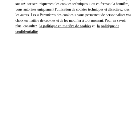
sur «Autoriser uniquement les cookies techniques » ou en fermant la bannière,
vous autorisez uniquement l'utilisation de cookies techniques et désactivez tous
les autres. Les « Paramètres des cookies » vous permettent de personnaliser vos
choix en matière de cookies et de les modifier à tout moment. Pour en savoir
plus, consultez
la politique en matière de cookies
et
la politique de
confidentialité
.
HEURES D'OUVERTURE
Jour de la semaine
Heures
Dimanche
11:00 AM
-
9:00 PM
Lundi
11:00 AM
-
9:00 PM
Mardi
11:00 AM
-
9:00 PM
Mercredi
11:00 AM
-
9:00 PM
Jeudi
11:00 AM
-
9:00 PM
Vendredi
11:00 AM
-
9:00 PM
Samedi
11:00 AM
-
9:00 PM