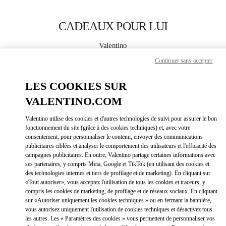
Skip to content
Return to Nav
CADEAUX POUR LUI
Valentino
Jakarta Plaza Indonesia
Continuer sans accepter
APPELLE MAINTENANT
LES COOKIES SUR
VALENTINO.COM
PLUS DE DÉTAILS
Valentino utilise des cookies et d'autres technologies de suivi pour assurer le bon
fonctionnement du site (grâce à des cookies techniques) et, avec votre
LINK OPEN
OBTENIR DES DIRECTIONS
consentement, pour personnaliser le contenu, envoyer des communications
publicitaires ciblées et analyser le comportement des utilisateurs et l'efficacité des
campagnes publicitaires. En outre, Valentino partage certaines informations avec
ses partenaires, y compris Meta, Google et TikTok (en utilisant des cookies et
des technologies internes et tiers de profilage et de marketing). En cliquant sur
«Tout autoriser», vous acceptez l'utilisation de tous les cookies et traceurs, y
compris les cookies de marketing, de profilage et de réseaux sociaux. En cliquant
sur «Autoriser uniquement les cookies techniques » ou en fermant la bannière,
vous autorisez uniquement l'utilisation de cookies techniques et désactivez tous
les autres. Les « Paramètres des cookies » vous permettent de personnaliser vos
Link Opens in New Tab