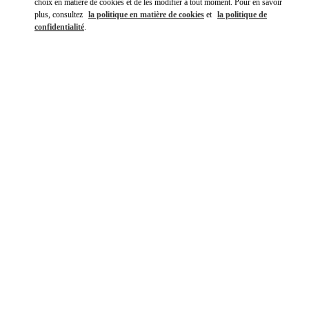
choix en matière de cookies et de les modifier à tout moment. Pour en savoir
plus, consultez
la politique en matière de cookies
et
la politique de
confidentialité
.
DÉCOUVRIR PLUS
NOUVEAUTÉS