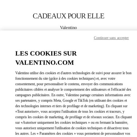
Skip to content
Return to Nav
CADEAUX POUR ELLE
Valentino
Porto Cervo
Continuer sans accepter
APPELLE MAINTENANT
LES COOKIES SUR
VALENTINO.COM
PLUS DE DÉTAILS
Valentino utilise des cookies et d'autres technologies de suivi pour assurer le bon
fonctionnement du site (grâce à des cookies techniques) et, avec votre
LINK OPEN
OBTENIR DES DIRECTIONS
consentement, pour personnaliser le contenu, envoyer des communications
publicitaires ciblées et analyser le comportement des utilisateurs et l'efficacité des
campagnes publicitaires. En outre, Valentino partage certaines informations avec
ses partenaires, y compris Meta, Google et TikTok (en utilisant des cookies et
des technologies internes et tiers de profilage et de marketing). En cliquant sur
«Tout autoriser», vous acceptez l'utilisation de tous les cookies et traceurs, y
compris les cookies de marketing, de profilage et de réseaux sociaux. En cliquant
sur «Autoriser uniquement les cookies techniques » ou en fermant la bannière,
vous autorisez uniquement l'utilisation de cookies techniques et désactivez tous
les autres. Les « Paramètres des cookies » vous permettent de personnaliser vos
Link Opens in New Tab