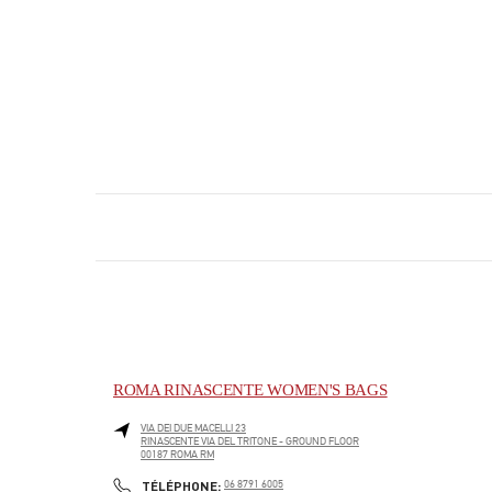
ROMA RINASCENTE WOMEN'S BAGS
VIA DEI DUE MACELLI 23
RINASCENTE VIA DEL TRITONE - GROUND FLOOR
00187
ROMA
RM
PHONE
TÉLÉPHONE:
06 8791 6005