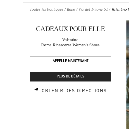
Skip to content
Return to Nav
Toutes les boutiques
Italie
Via del Tritone 61
Valentin
CADEAUX POUR ELLE
Valentino
Roma Rinascente Women's Shoes
APPELLE MAINTENANT
PLUS DE DÉTAILS
LINK OP
OBTENIR DES DIRECTIONS