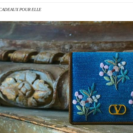
o CADEAUX POUR ELLE
ENS IN NEW TAB
Link O