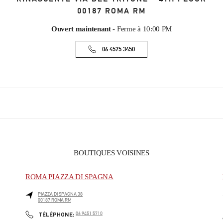
00187
ROMA
RM
Ouvert maintenant
- Ferme à
10:00 PM
06 4575 3450
BOUTIQUES VOISINES
ROMA PIAZZA DI SPAGNA
PIAZZA DI SPAGNA 38
00187
ROMA
RM
PHONE
TÉLÉPHONE:
06 9451 5710