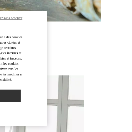
er sans accepter
âce à des cookies
ires ciblées et
ge certaines
gies internes et
kies et traceurs,
nt les cookies
tivez tous les
e les modifier à
ntialité
.