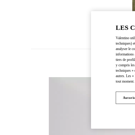
LES 
Valentino uti
techniques) e
analyser le co
informations 
tiers de profi
y compris les
techniques » 
autres. Les «
tout moment. 
Autoris