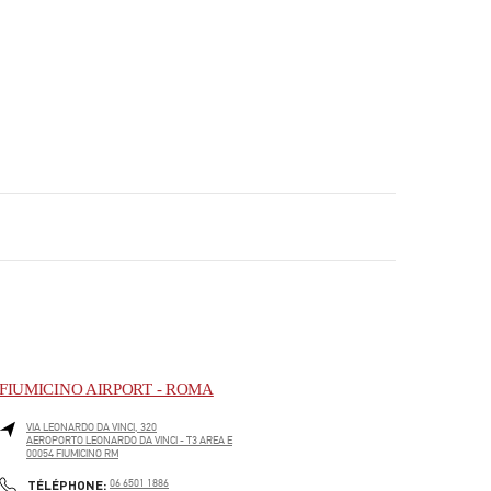
FIUMICINO AIRPORT - ROMA
VIA LEONARDO DA VINCI, 320
AEROPORTO LEONARDO DA VINCI - T3 AREA E
00054
FIUMICINO
RM
PHONE
TÉLÉPHONE:
06 6501 1886