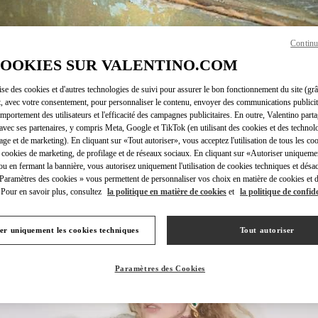
Continu
COOKIES SUR VALENTINO.COM
DÉCOUVRIR PLUS
lise des cookies et d'autres technologies de suivi pour assurer le bon fonctionnement du site (gr
t, avec votre consentement, pour personnaliser le contenu, envoyer des communications publicita
mportement des utilisateurs et l'efficacité des campagnes publicitaires. En outre, Valentino parta
avec ses partenaires, y compris Meta, Google et TikTok (en utilisant des cookies et des technolo
lage et de marketing). En cliquant sur «Tout autoriser», vous acceptez l'utilisation de tous les coo
NOUVEAUTÉS
 cookies de marketing, de profilage et de réseaux sociaux. En cliquant sur «Autoriser uniqueme
ou en fermant la bannière, vous autorisez uniquement l'utilisation de cookies techniques et désac
 Paramètres des cookies » vous permettent de personnaliser vos choix en matière de cookies et d
Pour en savoir plus, consultez
la politique en matière de cookies
et
la politique de confide
er uniquement les cookies techniques
Tout autoriser
Paramètres des Cookies