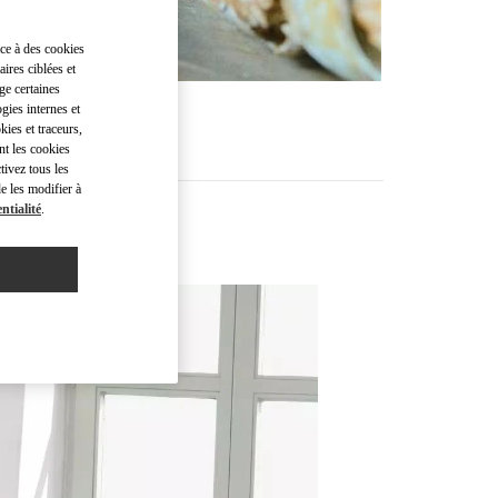
âce à des cookies
ires ciblées et
ge certaines
gies internes et
kies et traceurs,
nt les cookies
tivez tous les
e les modifier à
ntialité
.