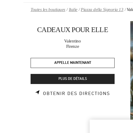
Skip to content
Return to Nav
Toutes les boutiques
Italie
Piazza della Signoria 13
Va
CADEAUX POUR ELLE
Valentino
Firenze
APPELLE MAINTENANT
PLUS DE DÉTAILS
LINK OP
OBTENIR DES DIRECTIONS