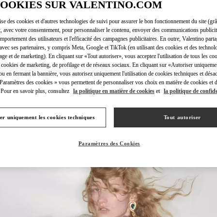
COOKIES SUR VALENTINO.COM
lise des cookies et d'autres technologies de suivi pour assurer le bon fonctionnement du site (gr
t, avec votre consentement, pour personnaliser le contenu, envoyer des communications publicita
mportement des utilisateurs et l'efficacité des campagnes publicitaires. En outre, Valentino parta
avec ses partenaires, y compris Meta, Google et TikTok (en utilisant des cookies et des technolo
DÉCOUVRIR PLUS
lage et de marketing). En cliquant sur «Tout autoriser», vous acceptez l'utilisation de tous les coo
 cookies de marketing, de profilage et de réseaux sociaux. En cliquant sur «Autoriser uniqueme
ou en fermant la bannière, vous autorisez uniquement l'utilisation de cookies techniques et désac
 Paramètres des cookies » vous permettent de personnaliser vos choix en matière de cookies et d
Pour en savoir plus, consultez
la politique en matière de cookies
et
la politique de confide
NOUVEAUTÉS
er uniquement les cookies techniques
Tout autoriser
Paramètres des Cookies