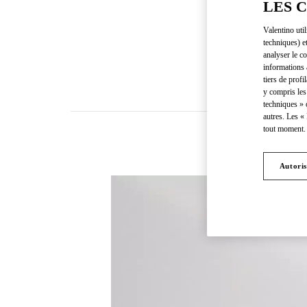
LES 
Valentino uti
techniques) e
analyser le co
informations 
tiers de profi
y compris les
techniques » 
autres. Les «
tout moment. 
Autoris