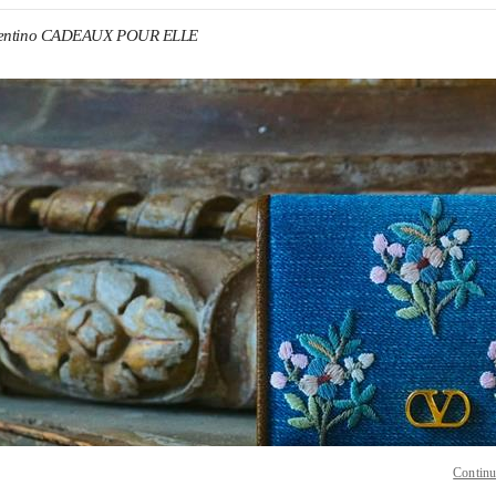
lentino CADEAUX POUR ELLE
ENS IN NEW TAB
Link O
Continu