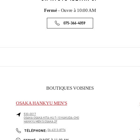
Fermé
- Ouvre à
10:00 AM
075-366-4059
BOUTIQUES VOISINES
OSAKA HANKYU MEN'S
530-0017
OSAKA
OSAKA
KITA-KU
7-10 KAKUDA-CHO
HANKYU MEN'S OSAKA 2F
PHONE
TÉLÉPHONE:
06-6313-8776