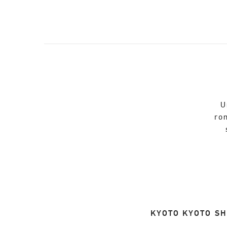
U
ro
KYOTO
KYOTO
SH