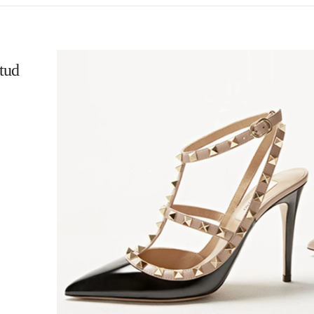
tud
L
K OPENS IN NEW TAB