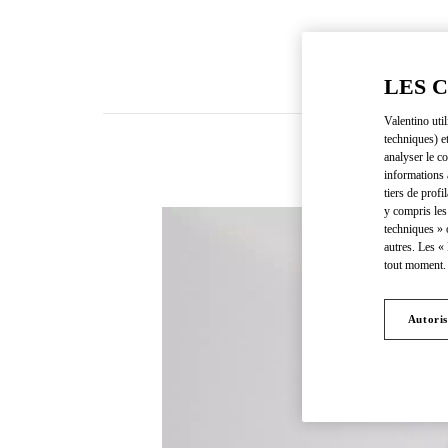
LES 
Valentino uti
techniques) e
analyser le co
informations 
tiers de profi
y compris les
techniques » 
autres. Les «
tout moment. 
Autoris