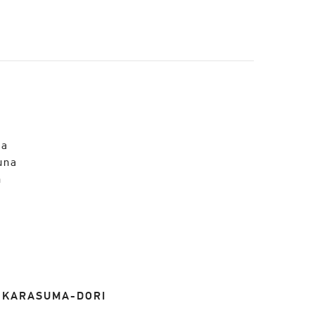
ra
una
n
, KARASUMA-DORI