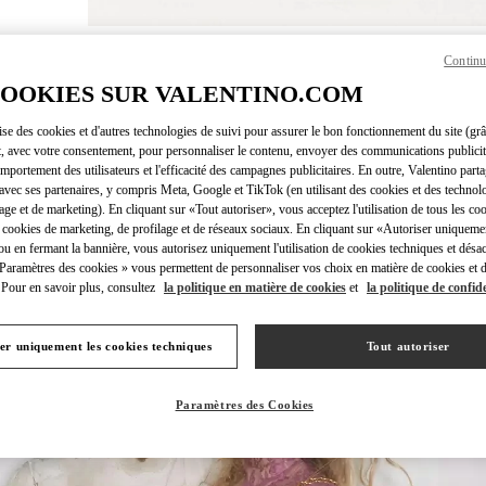
DÉCOUVRI
Continu
COOKIES SUR VALENTINO.COM
lise des cookies et d'autres technologies de suivi pour assurer le bon fonctionnement du site (gr
t, avec votre consentement, pour personnaliser le contenu, envoyer des communications publicita
mportement des utilisateurs et l'efficacité des campagnes publicitaires. En outre, Valentino parta
新着アイテム
avec ses partenaires, y compris Meta, Google et TikTok (en utilisant des cookies et des technolo
lage et de marketing). En cliquant sur «Tout autoriser», vous acceptez l'utilisation de tous les coo
 cookies de marketing, de profilage et de réseaux sociaux. En cliquant sur «Autoriser uniqueme
ou en fermant la bannière, vous autorisez uniquement l'utilisation de cookies techniques et désac
 Paramètres des cookies » vous permettent de personnaliser vos choix en matière de cookies et d
Pour en savoir plus, consultez
la politique en matière de cookies
et
la politique de confide
er uniquement les cookies techniques
Tout autoriser
Paramètres des Cookies