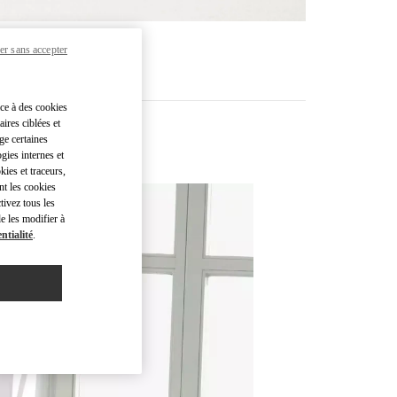
R PLUS
er sans accepter
âce à des cookies
ires ciblées et
ge certaines
gies internes et
kies et traceurs,
nt les cookies
tivez tous les
e les modifier à
ntialité
.