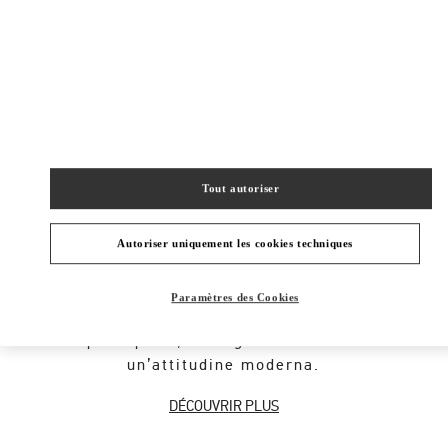
New Tab
Link Opens in New Tab
ヴァレンティノ 2026年 プレフォール
今すぐ見る
Link Opens in New Tab
Tout autoriser
À PROPOS DE LA BOUTIQUE
Autoriser uniquement les cookies techniques
Un iconico codice della Maison ripreso
dall’architettura romana. Il motivo Valentino
Paramètres des Cookies
Garavani Rockstud decora una selezione di
scarpe in pelle, coniugando la storia con
un’attitudine moderna.
DÉCOUVRIR PLUS