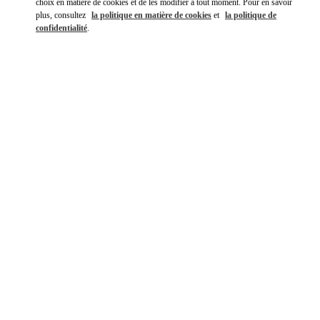
choix en matière de cookies et de les modifier à tout moment. Pour en savoir
plus, consultez
la politique en matière de cookies
et
la politique de
confidentialité
.
DÉCOUVRIR PLUS
NOUVEAUTÉS