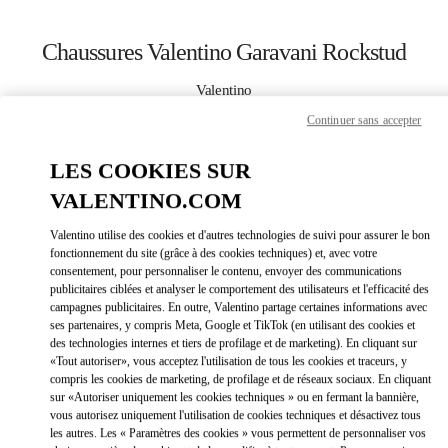
Skip to content
Return to Nav
Chaussures Valentino Garavani Rockstud
Valentino
Sapporo Marui Imai
Continuer sans accepter
APPELLE MAINTENANT
LES COOKIES SUR
VALENTINO.COM
PLUS DE DÉTAILS
Valentino utilise des cookies et d'autres technologies de suivi pour assurer le bon
fonctionnement du site (grâce à des cookies techniques) et, avec votre
LINK OPEN
OBTENIR DES DIRECTIONS
consentement, pour personnaliser le contenu, envoyer des communications
publicitaires ciblées et analyser le comportement des utilisateurs et l'efficacité des
campagnes publicitaires. En outre, Valentino partage certaines informations avec
ses partenaires, y compris Meta, Google et TikTok (en utilisant des cookies et
des technologies internes et tiers de profilage et de marketing). En cliquant sur
«Tout autoriser», vous acceptez l'utilisation de tous les cookies et traceurs, y
compris les cookies de marketing, de profilage et de réseaux sociaux. En cliquant
sur «Autoriser uniquement les cookies techniques » ou en fermant la bannière,
vous autorisez uniquement l'utilisation de cookies techniques et désactivez tous
les autres. Les « Paramètres des cookies » vous permettent de personnaliser vos
Link Opens in New Tab