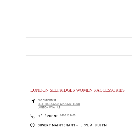
LONDON SELFRIDGES WOMEN'S ACCESSORIES
400 OXFORD ST
SELFRIDGES & CO, GROUND FLOOR
LONDON
W1A 1AB
PHONE
TÉLÉPHONE:
0800 123400
OUVERT MAINTENANT
- FERME À
10:00 PM