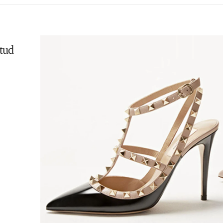
tud
L
K OPENS IN NEW TAB