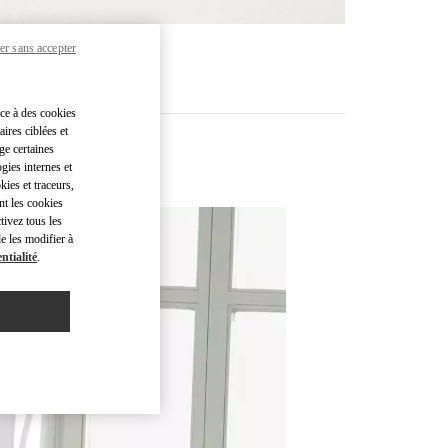
er sans accepter
R PLUS
âce à des cookies
ires ciblées et
ge certaines
gies internes et
kies et traceurs,
nt les cookies
tivez tous les
e les modifier à
ntialité
.