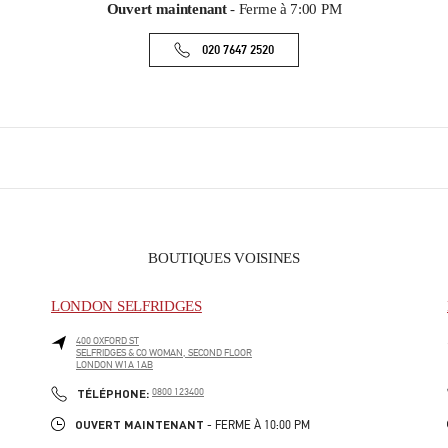
Ouvert maintenant
- Ferme à
7:00 PM
020 7647 2520
BOUTIQUES VOISINES
LONDON SELFRIDGES
400 OXFORD ST
SELFRIDGES & CO WOMAN, SECOND FLOOR
LONDON
W1A 1AB
PHONE
TÉLÉPHONE:
0800 123400
OUVERT MAINTENANT
- FERME À
10:00 PM