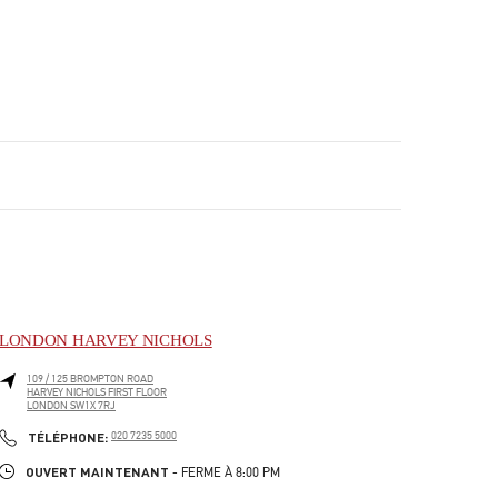
LONDON HARVEY NICHOLS
109 / 125 BROMPTON ROAD
HARVEY NICHOLS FIRST FLOOR
LONDON
SW1X 7RJ
PHONE
TÉLÉPHONE:
020 7235 5000
OUVERT MAINTENANT
- FERME À
8:00 PM