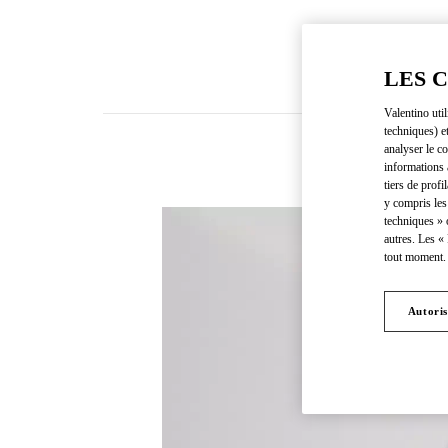
LES 
Valentino uti
techniques) e
analyser le co
informations 
tiers de profi
y compris les
techniques » 
autres. Les «
tout moment. 
Autoris