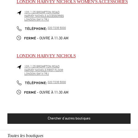
LONDON HARVEY NICHOLS WOMEN'S ACCESSORIES
109 / 125 BROMPTON ROAD
HARVEY NICHOLS ACCESSORIES
LONDON
SW1X 7RJ
PHONE
TÉLÉPHONE:
020 7235 5000
FERMÉ
- OUVRE À
11:30 AM
LONDON HARVEY NICHOLS
109 / 125 BROMPTON ROAD
HARVEY NICHOLS FIRST FLOOR
LONDON
SW1X 7RJ
PHONE
TÉLÉPHONE:
020 7235 5000
FERMÉ
- OUVRE À
11:30 AM
Chercher d'autres boutiques
Toutes les boutiques