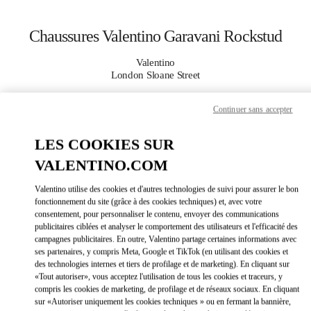
Skip to content
Return to Nav
Chaussures Valentino Garavani Rockstud
Valentino
London Sloane Street
Continuer sans accepter
APPELLE MAINTENANT
LES COOKIES SUR
PLUS DE DÉTAILS
VALENTINO.COM
LINK OPEN
OBTENIR DES DIRECTIONS
Valentino utilise des cookies et d'autres technologies de suivi pour assurer le bon
fonctionnement du site (grâce à des cookies techniques) et, avec votre
consentement, pour personnaliser le contenu, envoyer des communications
publicitaires ciblées et analyser le comportement des utilisateurs et l'efficacité des
campagnes publicitaires. En outre, Valentino partage certaines informations avec
ses partenaires, y compris Meta, Google et TikTok (en utilisant des cookies et
des technologies internes et tiers de profilage et de marketing). En cliquant sur
«Tout autoriser», vous acceptez l'utilisation de tous les cookies et traceurs, y
compris les cookies de marketing, de profilage et de réseaux sociaux. En cliquant
sur «Autoriser uniquement les cookies techniques » ou en fermant la bannière,
Link Opens in New Tab