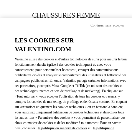
Skip to content
Return to Nav
CHAUSSURES FEMME
Continuer sans accepter
Valentino
Moscow Barvikha
LES COOKIES SUR
VALENTINO.COM
APPELLE MAINTENANT
Valentino utilise des cookies et d'autres technologies de suivi pour assurer le bon
LINK OPEN
OBTENIR DES DIRECTIONS
fonctionnement du site (grâce à des cookies techniques) et, avec votre
consentement, pour personnaliser le contenu, envoyer des communications
publicitaires ciblées et analyser le comportement des utilisateurs et l'efficacité des
campagnes publicitaires. En outre, Valentino partage certaines informations avec
ses partenaires, y compris Meta, Google et TikTok (en utilisant des cookies et
des technologies internes et tiers de profilage et de marketing). En cliquant sur
«Tout autoriser», vous acceptez l'utilisation de tous les cookies et traceurs, y
compris les cookies de marketing, de profilage et de réseaux sociaux. En cliquant
sur «Autoriser uniquement les cookies techniques » ou en fermant la bannière,
vous autorisez uniquement l'utilisation de cookies techniques et désactivez tous
Link Opens in New Tab
les autres. Les « Paramètres des cookies » vous permettent de personnaliser vos
choix en matière de cookies et de les modifier à tout moment. Pour en savoir
plus, consultez
la politique en matière de cookies
et
la politique de