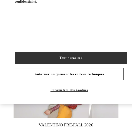
confidentialité
.
DÉCOUVRIR PLUS
NOUVEAUTÉS
Tout autoriser
Autoriser uniquement les cookies techniques
Paramètres des Cookies
New Tab
Link Opens in New Tab
VALENTINO PRE-FALL 2026