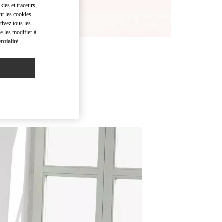
kies et traceurs,
nt les cookies
tivez tous les
e les modifier à
ntialité
.