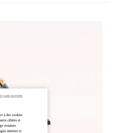
er sans accepter
pens in New Tab
âce à des cookies
ires ciblées et
ge certaines
gies internes et