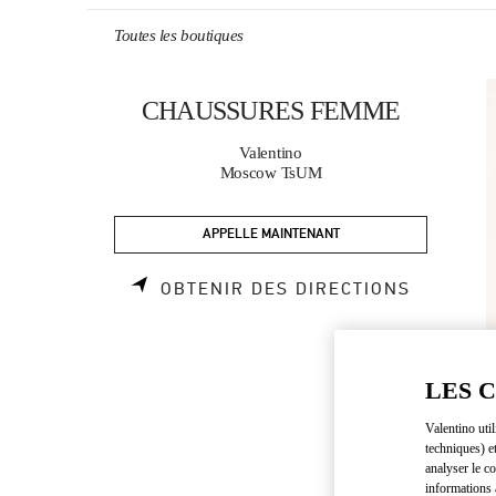
Skip to content
Return to Nav
Toutes les boutiques
CHAUSSURES FEMME
Valentino
Moscow TsUM
APPELLE MAINTENANT
LINK OP
OBTENIR DES DIRECTIONS
LES 
Valentino uti
techniques) e
analyser le co
informations 