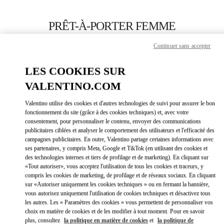
Skip to content
Return to Nav
PRÊT-À-PORTER FEMME
Valentino
Continuer sans accepter
St. Moritz
LES COOKIES SUR
APPELLE MAINTENANT
VALENTINO.COM
Valentino utilise des cookies et d'autres technologies de suivi pour assurer le bon
PLUS DE DÉTAILS
fonctionnement du site (grâce à des cookies techniques) et, avec votre
consentement, pour personnaliser le contenu, envoyer des communications
publicitaires ciblées et analyser le comportement des utilisateurs et l'efficacité des
LINK OPEN
OBTENIR DES DIRECTIONS
campagnes publicitaires. En outre, Valentino partage certaines informations avec
ses partenaires, y compris Meta, Google et TikTok (en utilisant des cookies et
des technologies internes et tiers de profilage et de marketing). En cliquant sur
«Tout autoriser», vous acceptez l'utilisation de tous les cookies et traceurs, y
compris les cookies de marketing, de profilage et de réseaux sociaux. En cliquant
sur «Autoriser uniquement les cookies techniques » ou en fermant la bannière,
vous autorisez uniquement l'utilisation de cookies techniques et désactivez tous
les autres. Les « Paramètres des cookies » vous permettent de personnaliser vos
choix en matière de cookies et de les modifier à tout moment. Pour en savoir
plus, consultez
la politique en matière de cookies
et
la politique de
Link Opens in New Tab