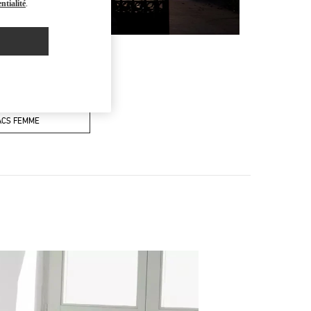
ntialité
.
ACS FEMME