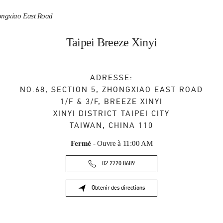
hongxiao East Road
Taipei Breeze Xinyi
ADRESSE:
NO.68, SECTION 5, ZHONGXIAO EAST ROAD
1/F & 3/F, BREEZE XINYI
XINYI DISTRICT
TAIPEI CITY
TAIWAN, CHINA
110
Fermé
- Ouvre à
11:00 AM
02 2720 8689
Obtenir des directions
Link Opens in New Tab