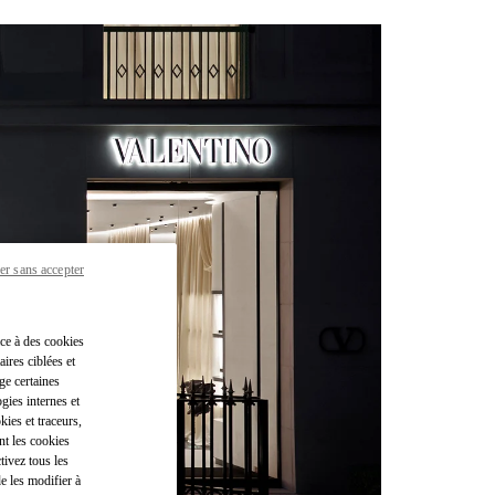
er sans accepter
âce à des cookies
ires ciblées et
ge certaines
gies internes et
kies et traceurs,
nt les cookies
tivez tous les
e les modifier à