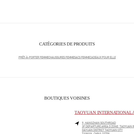
CATÉGORIES DE PRODUITS
PRÊT-À-PORTER FEMME
CHAUSSURES FEMME
SACS FEMME
CADEAUX POUR ELLE
BOUTIQUES VOISINES
TAOYUAN INTERNATIONAL A
9, HANGZHAN SOUTHROAD
3F DEPARTURE AREA D ZONE, TAOYUAN I
DAYUAN DISTRICT
TAOYUAN CITY
TAIWAN, CHINA
33758