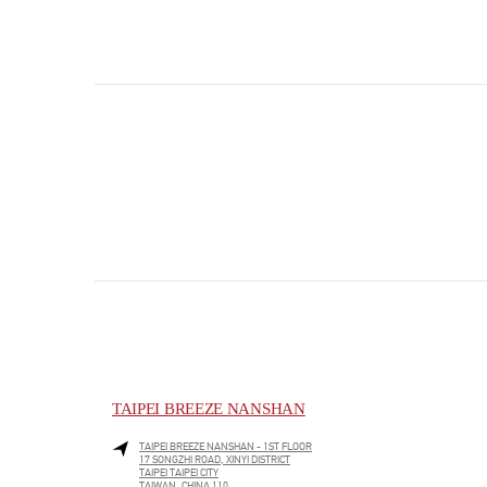
TAIPEI BREEZE NANSHAN
TAIPEI BREEZE NANSHAN - 1ST FLOOR
17 SONGZHI ROAD, XINYI DISTRICT
TAIPEI
TAIPEI CITY
TAIWAN, CHINA
110