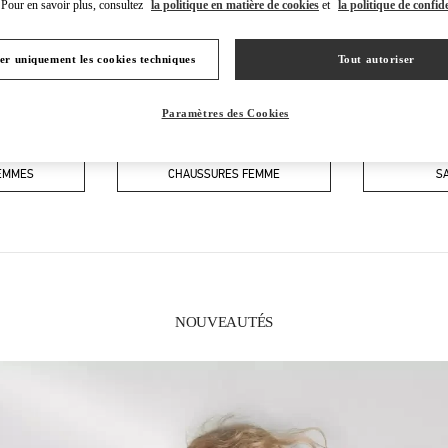
Pour en savoir plus, consultez
la politique en matière de cookies
et
la politique de confide
er uniquement les cookies techniques
Tout autoriser
Paramètres des Cookies
CE QUE VOUS TROUVEREZ DANS CETTE BOUTIQUE
FEMMES
CHAUSSURES FEMME
S
NOUVEAUTÉS