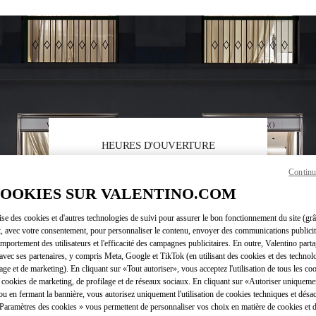
HEURES D'OUVERTURE
Jour de la semaine
Heures
Dimanche
11:00 AM
-
9:30 PM
Continu
Lundi
11:00 AM
-
9:30 PM
COOKIES SUR VALENTINO.COM
Mardi
11:00 AM
-
9:30 PM
Mercredi
11:00 AM
-
9:30 PM
lise des cookies et d'autres technologies de suivi pour assurer le bon fonctionnement du site (gr
t, avec votre consentement, pour personnaliser le contenu, envoyer des communications publicita
Jeudi
11:00 AM
-
10:00 PM
mportement des utilisateurs et l'efficacité des campagnes publicitaires. En outre, Valentino parta
Vendredi
11:00 AM
-
10:00 PM
avec ses partenaires, y compris Meta, Google et TikTok (en utilisant des cookies et des technolo
Samedi
11:00 AM
-
10:00 PM
lage et de marketing). En cliquant sur «Tout autoriser», vous acceptez l'utilisation de tous les coo
 cookies de marketing, de profilage et de réseaux sociaux. En cliquant sur «Autoriser uniqueme
ou en fermant la bannière, vous autorisez uniquement l'utilisation de cookies techniques et désac
 Paramètres des cookies » vous permettent de personnaliser vos choix en matière de cookies et d