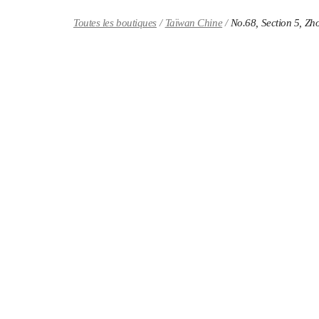
Skip to content
Return to Nav
Toutes les boutiques
Taïwan Chine
No.68, Section 5, Z