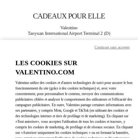
Skip to content
Return to Nav
CADEAUX POUR ELLE
Valentino
Taoyuan International Airport Terminal 2 (D)
Continuer sans accepter
APPELLE MAINTENANT
LES COOKIES SUR
PLUS DE DÉTAILS
VALENTINO.COM
LINK OPEN
OBTENIR DES DIRECTIONS
Valentino utilise des cookies et d'autres technologies de suivi pour assurer le bon
fonctionnement du site (grâce à des cookies techniques) et, avec votre
consentement, pour personnaliser le contenu, envoyer des communications
publicitaires ciblées et analyser le comportement des utilisateurs et l'efficacité des
campagnes publicitaires. En outre, Valentino partage certaines informations avec
ses partenaires, y compris Meta, Google et TikTok (en utilisant des cookies et
des technologies internes et tiers de profilage et de marketing). En cliquant sur
«Tout autoriser», vous acceptez l'utilisation de tous les cookies et traceurs, y
compris les cookies de marketing, de profilage et de réseaux sociaux. En cliquant
sur «Autoriser uniquement les cookies techniques » ou en fermant la bannière,
Link Opens in New Tab