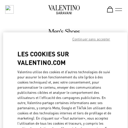
Skip to content
Return to Nav
Men's Shoes
Continuer sans accepter
Valentino
The Dubai Mall - Bloomingdales Men
LES COOKIES SUR
VALENTINO.COM
CALL NOW
Valentino utilise des cookies et d'autres technologies de suivi
LINK OPEN
OBTENIR DES DIRECTIONS
pour assurer le bon fonctionnement du site (grâce à des
cookies techniques) et, avec votre consentement, pour
personnaliser le contenu, envoyer des communications
publicitaires ciblées et analyser le comportement des
utilisateurs et l'efficacité des campagnes publicitaires. En
outre, Valentino partage certaines informations avec ses
partenaires, y compris Meta, Google et TikTok (en utilisant des
cookies et des technologies internes et tiers de profilage et de
marketing). En cliquant sur «Tout autoriser», vous acceptez
l'utilisation de tous les cookies et traceurs, y compris les