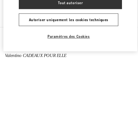
Tout autoriser
Chercher d'autres boutiques
Autoriser uniquement les cookies techniques
Toutes les boutiques
Émirats arabes unis
Paramètres des Cookies
Financial Centre Road, Downtown Dubai
Valentino CADEAUX POUR ELLE