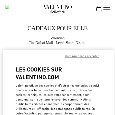
Skip to content
Return to Nav
CADEAUX POUR ELLE
Valentino
The Dubai Mall - Level Shoes District
Continuer sans accepter
APPELLE MAINTENANT
LES COOKIES SUR
PLUS DE DÉTAILS
VALENTINO.COM
LINK OPEN
OBTENIR DES DIRECTIONS
Valentino utilise des cookies et d'autres technologies de suivi
pour assurer le bon fonctionnement du site (grâce à des
cookies techniques) et, avec votre consentement, pour
personnaliser le contenu, envoyer des communications
publicitaires ciblées et analyser le comportement des
utilisateurs et l'efficacité des campagnes publicitaires. En
outre, Valentino partage certaines informations avec ses