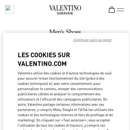
Skip to content
Return to Nav
Men's Shoes
Continuer sans accepter
Valentino
Mall of the Emirates - Harvey Nichols Men
LES COOKIES SUR
VALENTINO.COM
CALL NOW
Valentino utilise des cookies et d'autres technologies de suivi
LINK OPEN
OBTENIR DES DIRECTIONS
pour assurer le bon fonctionnement du site (grâce à des
cookies techniques) et, avec votre consentement, pour
personnaliser le contenu, envoyer des communications
publicitaires ciblées et analyser le comportement des
utilisateurs et l'efficacité des campagnes publicitaires. En
outre, Valentino partage certaines informations avec ses
partenaires, y compris Meta, Google et TikTok (en utilisant des
cookies et des technologies internes et tiers de profilage et de
marketing). En cliquant sur «Tout autoriser», vous acceptez
l'utilisation de tous les cookies et traceurs, y compris les