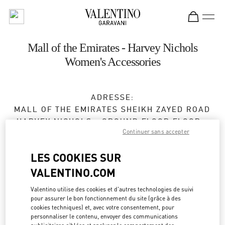
Skip to content
Return to Nav
Mall of the Emirates - Harvey Nichols
Women's Accessories
ADRESSE:
MALL OF THE EMIRATES SHEIKH ZAYED ROAD
HARVEY NICHOLS - GROUND FLOOR FLOOR -
Continuer sans accepter
MALL OF THE EMIRATES
DUBAI
LES COOKIES SUR
Ouvert maintenant
- Ferme à
12:00 AM
VALENTINO.COM
Valentino utilise des cookies et d'autres technologies de suivi
pour assurer le bon fonctionnement du site (grâce à des
BOOK AN APPOINTMENT
cookies techniques) et, avec votre consentement, pour
personnaliser le contenu, envoyer des communications