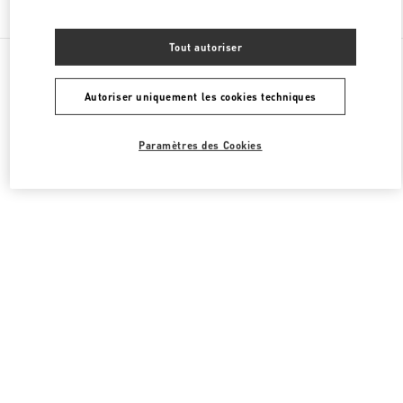
Chercher d'autres boutiques
Tout autoriser
Toutes les boutiques
Chine
87 Jianguo Road
Valentino PRÊT-À-PORTER FEMME
Autoriser uniquement les cookies techniques
Paramètres des Cookies