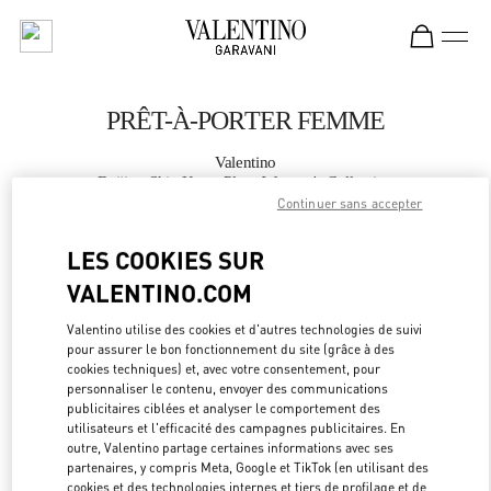
Skip to content
Return to Nav
PRÊT-À-PORTER FEMME
Valentino
Beijing Shin Kong Place Women's Collection
Continuer sans accepter
APPELLE MAINTENANT
LES COOKIES SUR
VALENTINO.COM
PLUS DE DÉTAILS
Valentino utilise des cookies et d'autres technologies de suivi
pour assurer le bon fonctionnement du site (grâce à des
LINK OPEN
OBTENIR DES DIRECTIONS
cookies techniques) et, avec votre consentement, pour
personnaliser le contenu, envoyer des communications
publicitaires ciblées et analyser le comportement des
utilisateurs et l'efficacité des campagnes publicitaires. En
outre, Valentino partage certaines informations avec ses
partenaires, y compris Meta, Google et TikTok (en utilisant des
cookies et des technologies internes et tiers de profilage et de