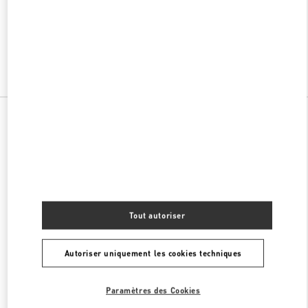
VALENTINO PRE-FALL 2026
SHOP NOW
Link Opens in New Tab
Toutes les boutiques
Tout autoriser
Autoriser uniquement les cookies techniques
Paramètres des Cookies