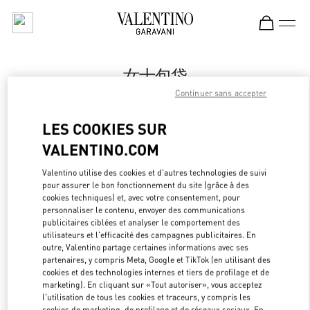
Skip to content
Return to Nav
女士包袋
Continuer sans accepter
Valentino
Xian Shin Kong Place Women's Bags
LES COOKIES SUR
VALENTINO.COM
APPELLE MAINTENANT
Valentino utilise des cookies et d'autres technologies de suivi
pour assurer le bon fonctionnement du site (grâce à des
LINK OPEN
OBTENIR DES DIRECTIONS
cookies techniques) et, avec votre consentement, pour
personnaliser le contenu, envoyer des communications
publicitaires ciblées et analyser le comportement des
utilisateurs et l'efficacité des campagnes publicitaires. En
outre, Valentino partage certaines informations avec ses
partenaires, y compris Meta, Google et TikTok (en utilisant des
cookies et des technologies internes et tiers de profilage et de
marketing). En cliquant sur «Tout autoriser», vous acceptez
l'utilisation de tous les cookies et traceurs, y compris les
cookies de marketing, de profilage et de réseaux sociaux. En