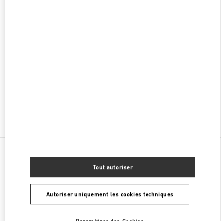
DAEJEON SHINSEGAE
DAEJEON
YU SEONG GU
17, EXPO RO
SHINSEGAE DAEJEON, 1F
34126
PHONE
TÉLÉPHONE:
042-607-8756
FERMÉ
- OUVRE À
10:30 AM
Chercher d'autres boutiques
Toutes les boutiques
Corée du Sud
Galleria Timeworld, 2F
Valentino 여성 백
Tout autoriser
Autoriser uniquement les cookies techniques
Paramètres des Cookies