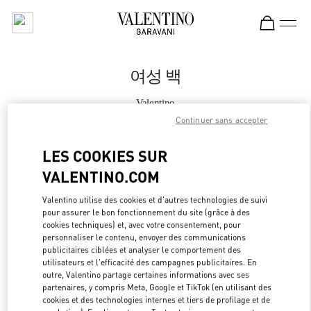
Skip to content
Return to Nav
여성 백
Valentino
Daejeon Galleria Timeworld
Continuer sans accepter
LES COOKIES SUR
지금 전화
VALENTINO.COM
자세한 정보
Valentino utilise des cookies et d'autres technologies de suivi
pour assurer le bon fonctionnement du site (grâce à des
LINK OPEN
OBTENIR DES DIRECTIONS
cookies techniques) et, avec votre consentement, pour
personnaliser le contenu, envoyer des communications
publicitaires ciblées et analyser le comportement des
utilisateurs et l'efficacité des campagnes publicitaires. En
outre, Valentino partage certaines informations avec ses
partenaires, y compris Meta, Google et TikTok (en utilisant des
cookies et des technologies internes et tiers de profilage et de