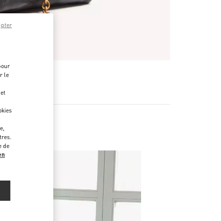
epter
pour
r le
 et
okies
e,
tres.
e de
en