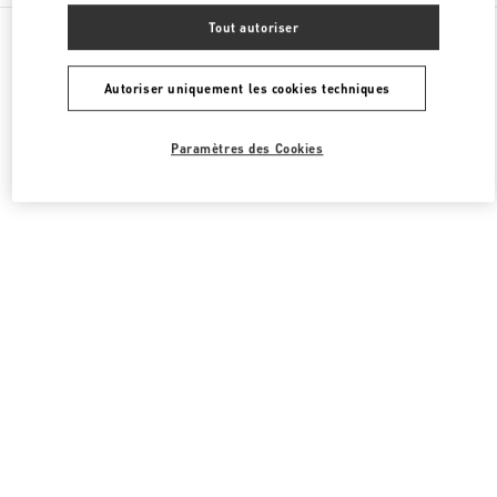
Toutes les boutiques
Corée du Sud
165, Apgujeong-Ro
Tout autoriser
Valentino SACS FEMME
Autoriser uniquement les cookies techniques
Paramètres des Cookies