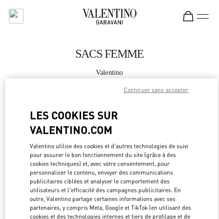
Skip to content
Return to Nav
SACS FEMME
Valentino
Seoul Hyundai Main
Continuer sans accepter
APPELLE MAINTENANT
LES COOKIES SUR
VALENTINO.COM
PLUS DE DÉTAILS
Valentino utilise des cookies et d'autres technologies de suivi
pour assurer le bon fonctionnement du site (grâce à des
LINK OPEN
OBTENIR DES DIRECTIONS
cookies techniques) et, avec votre consentement, pour
personnaliser le contenu, envoyer des communications
publicitaires ciblées et analyser le comportement des
utilisateurs et l'efficacité des campagnes publicitaires. En
outre, Valentino partage certaines informations avec ses
partenaires, y compris Meta, Google et TikTok (en utilisant des
cookies et des technologies internes et tiers de profilage et de