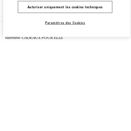
Autoriser uniquement les cookies techniques
Chercher d'autres boutiques
Paramètres des Cookies
Toutes les boutiques
Corée du Sud
160, Dongtanyeok-ro
Valentino CADEAUX POUR ELLE