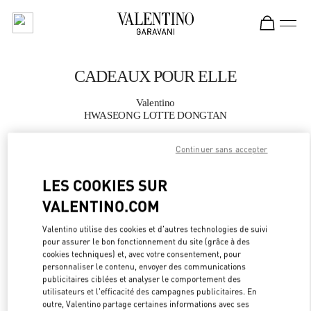
Skip to content
Return to Nav
CADEAUX POUR ELLE
Valentino
HWASEONG LOTTE DONGTAN
Continuer sans accepter
APPELLE MAINTENANT
LES COOKIES SUR
PLUS DE DÉTAILS
VALENTINO.COM
LINK OPEN
OBTENIR DES DIRECTIONS
Valentino utilise des cookies et d'autres technologies de suivi
pour assurer le bon fonctionnement du site (grâce à des
cookies techniques) et, avec votre consentement, pour
personnaliser le contenu, envoyer des communications
publicitaires ciblées et analyser le comportement des
utilisateurs et l'efficacité des campagnes publicitaires. En
outre, Valentino partage certaines informations avec ses