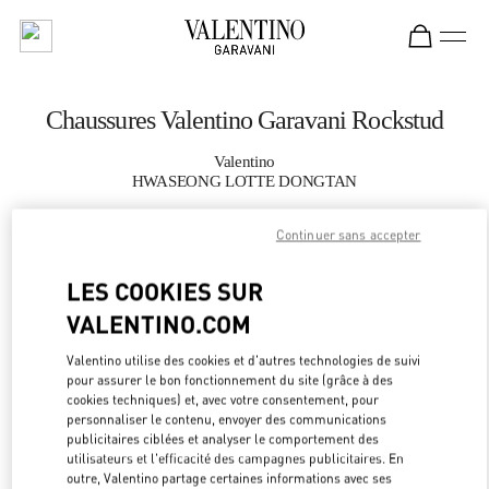
Skip to content
Return to Nav
Chaussures Valentino Garavani Rockstud
Valentino
HWASEONG LOTTE DONGTAN
Continuer sans accepter
APPELLE MAINTENANT
LES COOKIES SUR
PLUS DE DÉTAILS
VALENTINO.COM
LINK OPEN
OBTENIR DES DIRECTIONS
Valentino utilise des cookies et d'autres technologies de suivi
pour assurer le bon fonctionnement du site (grâce à des
cookies techniques) et, avec votre consentement, pour
personnaliser le contenu, envoyer des communications
publicitaires ciblées et analyser le comportement des
utilisateurs et l'efficacité des campagnes publicitaires. En
outre, Valentino partage certaines informations avec ses