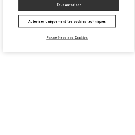
Toutes les boutiques
Corée du Sud
1, SOGONG DONG
Tout autoriser
Valentino 남성 백
Autoriser uniquement les cookies techniques
Paramètres des Cookies