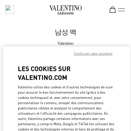
Skip to content
Return to Nav
남성 백
Valentino
Seoul Lotte Main Men's
Continuer sans accepter
지금 전화
LES COOKIES SUR
VALENTINO.COM
자세한 정보
Valentino utilise des cookies et d'autres technologies de suivi
pour assurer le bon fonctionnement du site (grâce à des
LINK OPEN
OBTENIR DES DIRECTIONS
cookies techniques) et, avec votre consentement, pour
personnaliser le contenu, envoyer des communications
publicitaires ciblées et analyser le comportement des
utilisateurs et l'efficacité des campagnes publicitaires. En
outre, Valentino partage certaines informations avec ses
partenaires, y compris Meta, Google et TikTok (en utilisant des
cookies et des technologies internes et tiers de profilage et de