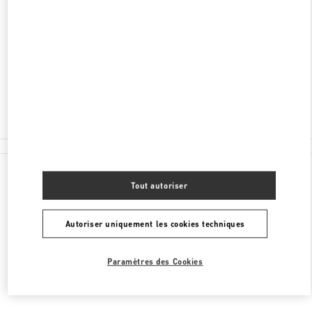
ADRESSE
SEOUL
SEOCHO-GU
176, SINBANPO-RO
SHINSEGAE GANGNAM 6F
06546
Fermé
02-3479-1397
Toutes les boutiques
Tout autoriser
Autoriser uniquement les cookies techniques
Paramètres des Cookies