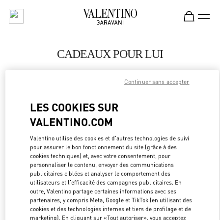
Skip to content
Return to Nav
CADEAUX POUR LUI
Valentino
Seoul Shinsegae Gangnam Man
Continuer sans accepter
LES COOKIES SUR
APPELLE MAINTENANT
VALENTINO.COM
LINK OPEN
OBTENIR DES DIRECTIONS
Valentino utilise des cookies et d'autres technologies de suivi
pour assurer le bon fonctionnement du site (grâce à des
cookies techniques) et, avec votre consentement, pour
personnaliser le contenu, envoyer des communications
publicitaires ciblées et analyser le comportement des
utilisateurs et l'efficacité des campagnes publicitaires. En
outre, Valentino partage certaines informations avec ses
partenaires, y compris Meta, Google et TikTok (en utilisant des
cookies et des technologies internes et tiers de profilage et de
marketing). En cliquant sur «Tout autoriser», vous acceptez