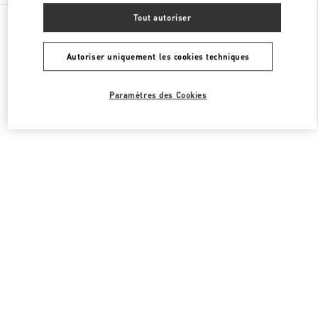
Toutes les boutiques
Corée du Sud
176, Sinbanpo-Ro
Tout autoriser
Valentino CHAUSSURES FEMME
Autoriser uniquement les cookies techniques
Paramètres des Cookies