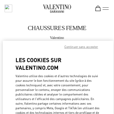
Skip to content
Return to Nav
CHAUSSURES FEMME
Valentino
Seoul Shinsegae Gangnam Woman
Continuer sans accepter
APPELLE MAINTENANT
LES COOKIES SUR
VALENTINO.COM
PLUS DE DÉTAILS
Valentino utilise des cookies et d'autres technologies de suivi
pour assurer le bon fonctionnement du site (grâce à des
LINK OPEN
OBTENIR DES DIRECTIONS
cookies techniques) et, avec votre consentement, pour
personnaliser le contenu, envoyer des communications
publicitaires ciblées et analyser le comportement des
utilisateurs et l'efficacité des campagnes publicitaires. En
outre, Valentino partage certaines informations avec ses
partenaires, y compris Meta, Google et TikTok (en utilisant des
cookies et des technologies internes et tiers de profilage et de