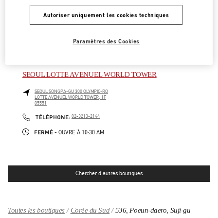
HWASEONG
GYEONGGI-DO
160, DONGTANYEOK-RO
LOTTE DEPARTMENT STORE DONGTAN, 1F
Autoriser uniquement les cookies techniques
445150
LINK OPENS IN NEW TAB
PHONE
TÉLÉPHONE:
031-8036-3593
Paramètres des Cookies
FERMÉ
- OUVRE À
10:30 AM
SEOUL LOTTE AVENUEL WORLD TOWER
SEOUL
SONGPA-GU
300 OLYMPIC-RO
LOTTE AVENUEL WORLD TOWER, 1F
05551
LINK OPENS IN NEW TAB
PHONE
TÉLÉPHONE:
02-3213-2144
FERMÉ
- OUVRE À
10:30 AM
Chercher d'autres boutiques
Toutes les boutiques
Corée du Sud
536, Poeun-daero, Suji-gu