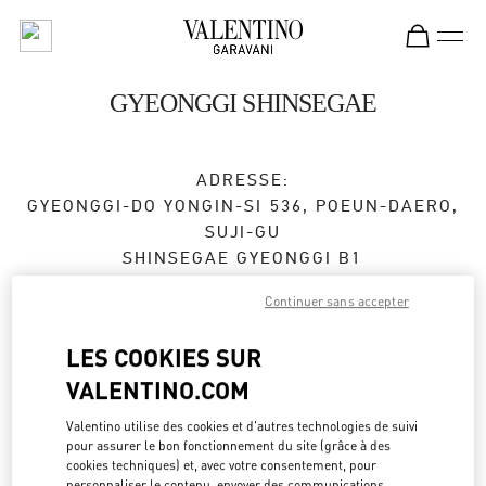
Skip to content
Return to Nav
GYEONGGI SHINSEGAE
ADRESSE:
GYEONGGI-DO
YONGIN-SI
536, POEUN-DAERO,
SUJI-GU
SHINSEGAE GYEONGGI B1
16896
Continuer sans accepter
Fermé
- Ouvre à
10:30 AM
LES COOKIES SUR
VALENTINO.COM
RENDEZ-VOUS EN BOUTIQUE
Valentino utilise des cookies et d'autres technologies de suivi
pour assurer le bon fonctionnement du site (grâce à des
031-695-2086
cookies techniques) et, avec votre consentement, pour
personnaliser le contenu, envoyer des communications