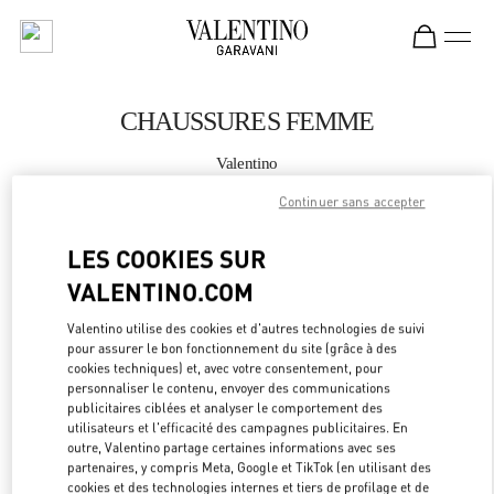
Skip to content
Return to Nav
CHAUSSURES FEMME
Valentino
Seoul Shinsegae Main
Continuer sans accepter
APPELLE MAINTENANT
LES COOKIES SUR
VALENTINO.COM
PLUS DE DÉTAILS
Valentino utilise des cookies et d'autres technologies de suivi
pour assurer le bon fonctionnement du site (grâce à des
LINK OPEN
OBTENIR DES DIRECTIONS
cookies techniques) et, avec votre consentement, pour
personnaliser le contenu, envoyer des communications
publicitaires ciblées et analyser le comportement des
utilisateurs et l'efficacité des campagnes publicitaires. En
outre, Valentino partage certaines informations avec ses
partenaires, y compris Meta, Google et TikTok (en utilisant des
cookies et des technologies internes et tiers de profilage et de