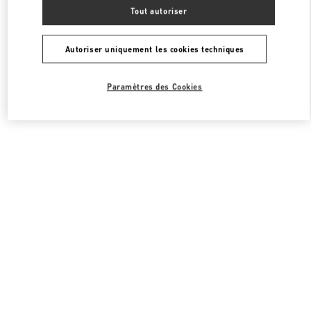
Toutes les boutiques
Corée du Sud
63, Sogong-Ro
Tout autoriser
Valentino CHAUSSURES FEMME
Autoriser uniquement les cookies techniques
Paramètres des Cookies