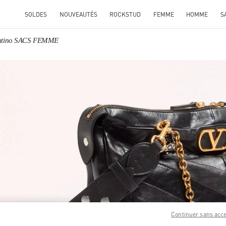
SOLDES
NOUVEAUTÉS
ROCKSTUD
FEMME
HOMME
S
ntino SACS FEMME
ENS IN NEW TAB
Link O
Continuer sans acc