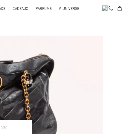
ACS
CADEAUX
PARFUMS
V-UNIVERSE
pens in New Tab
epter