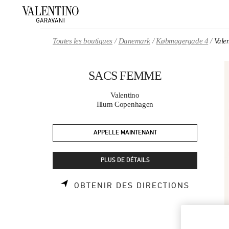
Skip to content
Return to Nav
Toutes les boutiques
Danemark
Købmagergade 4
Vale
SACS FEMME
Valentino
Illum Copenhagen
APPELLE MAINTENANT
PLUS DE DÉTAILS
LINK OP
OBTENIR DES DIRECTIONS