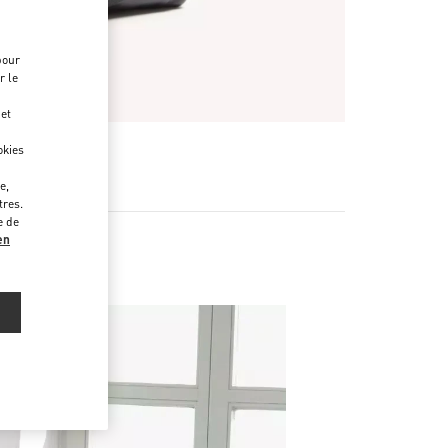
pour
r le
 et
okies
e,
tres.
e de
en