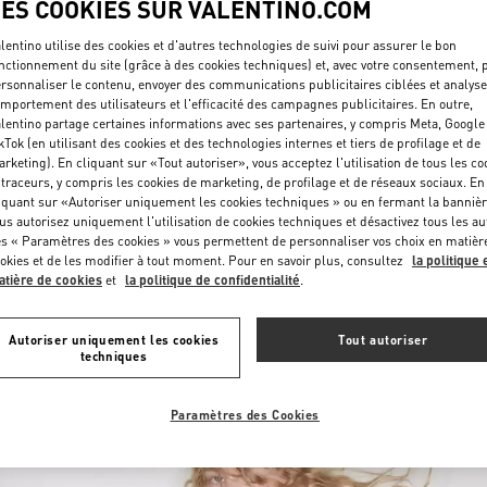
LES COOKIES SUR VALENTINO.COM
lentino utilise des cookies et d'autres technologies de suivi pour assurer le bon
nctionnement du site (grâce à des cookies techniques) et, avec votre consentement, 
rsonnaliser le contenu, envoyer des communications publicitaires ciblées et analyse
mportement des utilisateurs et l'efficacité des campagnes publicitaires. En outre,
lentino partage certaines informations avec ses partenaires, y compris Meta, Google
kTok (en utilisant des cookies et des technologies internes et tiers de profilage et de
rketing). En cliquant sur «Tout autoriser», vous acceptez l'utilisation de tous les co
DÉCOUVRIR PLUS
 traceurs, y compris les cookies de marketing, de profilage et de réseaux sociaux. En
iquant sur «Autoriser uniquement les cookies techniques » ou en fermant la bannièr
us autorisez uniquement l'utilisation de cookies techniques et désactivez tous les au
s « Paramètres des cookies » vous permettent de personnaliser vos choix en matièr
okies et de les modifier à tout moment. Pour en savoir plus, consultez
la politique 
tière de cookies
et
la politique de confidentialité
.
NOUVEAUTÉS
Autoriser uniquement les cookies
Tout autoriser
techniques
Paramètres des Cookies