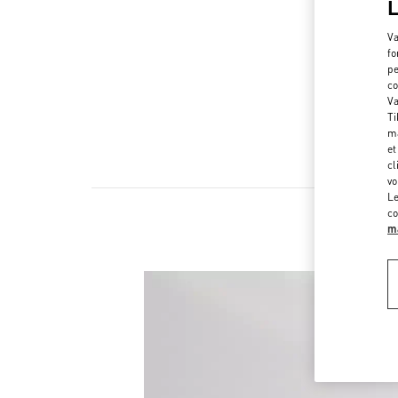
Va
fo
pe
co
Va
Ti
ma
et
cl
vo
Le
co
ma