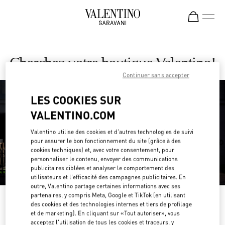
Skip to content
Return to Nav
Cherchez votre boutique Valentino!
Continuer sans accepter
LES COOKIES SUR
VALENTINO.COM
Valentino utilise des cookies et d'autres technologies de suivi
pour assurer le bon fonctionnement du site (grâce à des
cookies techniques) et, avec votre consentement, pour
personnaliser le contenu, envoyer des communications
publicitaires ciblées et analyser le comportement des
utilisateurs et l'efficacité des campagnes publicitaires. En
outre, Valentino partage certaines informations avec ses
partenaires, y compris Meta, Google et TikTok (en utilisant
Veuillez chercher votre pays/région !
des cookies et des technologies internes et tiers de profilage
et de marketing). En cliquant sur «Tout autoriser», vous
Découvrez nos boutiques en effectuant une recherche par pays/région ou
acceptez l'utilisation de tous les cookies et traceurs, y