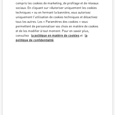
en cliquant sur les listes des pays.
compris les cookies de marketing, de profilage et de réseaux
sociaux. En cliquant sur «Autoriser uniquement les cookies
Rechercher
techniques » ou en fermant la bannière, vous autorisez
Ville, État/Province, Code postal ou Ville et Pays
uniquement l'utilisation de cookies techniques et désactivez
SUISSE
tous les autres. Les « Paramètres des cookies » vous
permettent de personnaliser vos choix en matière de cookies
et de les modifier à tout moment. Pour en savoir plus,
consultez
la politique en matière de cookies
et
la
GENÈVE
politique de confidentialité
.
35 RUE DU RHÔNE AND 18, QUAI GENERAL GUISAN
1204
GENEVE
LINK OPENS IN NEW TAB
PHONE
TÉLÉPHONE:
022 318 84 84
FERMÉ
- OUVRE À
10:00 AM
GSTAAD
PROMENADE 61
3780
GSTAAD
LINK OPENS IN NEW TAB
PHONE
TÉLÉPHONE:
079 537 94 05
OUVERT MAINTENANT
- FERME À
6:30 PM