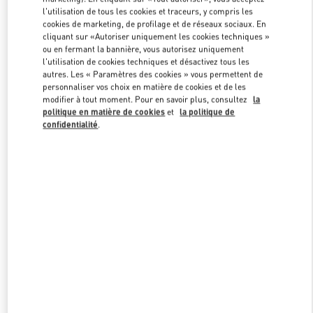
Link Opens in New Tab
l'utilisation de tous les cookies et traceurs, y compris les
cookies de marketing, de profilage et de réseaux sociaux. En
cliquant sur «Autoriser uniquement les cookies techniques »
ou en fermant la bannière, vous autorisez uniquement
l'utilisation de cookies techniques et désactivez tous les
autres. Les « Paramètres des cookies » vous permettent de
DÉCOUVRIR PLUS
personnaliser vos choix en matière de cookies et de les
modifier à tout moment. Pour en savoir plus, consultez
la
politique en matière de cookies
et
la politique de
confidentialité
.
NOUVEAUTÉS DANS LA BOUTIQUE VALENTINO - Paris
Galeries Lafayette Men's Bags