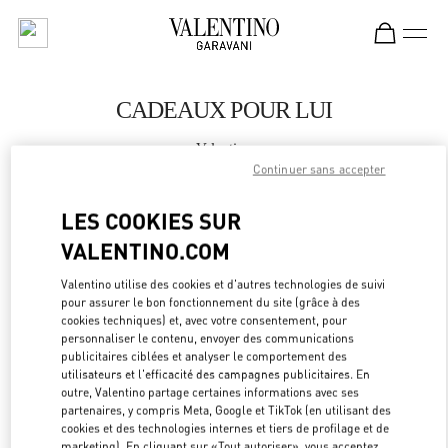
Skip to content
Return to Nav
CADEAUX POUR LUI
Valentino
Paris Galeries Lafayette Men's Bags
Continuer sans accepter
LES COOKIES SUR
APPELLE MAINTENANT
VALENTINO.COM
LINK OPEN
OBTENIR DES DIRECTIONS
Valentino utilise des cookies et d'autres technologies de suivi
pour assurer le bon fonctionnement du site (grâce à des
cookies techniques) et, avec votre consentement, pour
personnaliser le contenu, envoyer des communications
publicitaires ciblées et analyser le comportement des
utilisateurs et l'efficacité des campagnes publicitaires. En
outre, Valentino partage certaines informations avec ses
partenaires, y compris Meta, Google et TikTok (en utilisant des
cookies et des technologies internes et tiers de profilage et de
marketing). En cliquant sur «Tout autoriser», vous acceptez