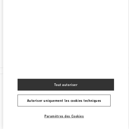
ADRESSE
40 BOULEVARD HAUSSMANN
GALERIES LAFAYETTE MEN - GROUND FLOOR
75009
PARIS
Fermé
01 44 71 06 15
Toutes les boutiques
Tout autoriser
Autoriser uniquement les cookies techniques
Paramètres des Cookies