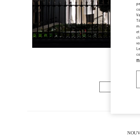
pe
co
Va
Ti
ma
et
cl
vo
Le
co
ma
COLLECTION 
NOUVE