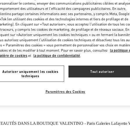
Vendredi
10:00 AM
-
8:30 PM
rsonnaliser le contenu, envoyer des communications publicitaires ciblées et analyse
mportement des utilisateurs et l'efficacité des campagnes publicitaires. En outre,
Samedi
11:00 AM
-
8:00 PM
lentino partage certaines informations avec ses partenaires, y compris Meta, Google
kTok (en utilisant des cookies et des technologies internes et tiers de profilage et de
rketing). En cliquant sur «Tout autoriser», vous acceptez l'utilisation de tous les co
 traceurs, y compris les cookies de marketing, de profilage et de réseaux sociaux. En
iquant sur «Autoriser uniquement les cookies techniques » ou en fermant la bannièr
us autorisez uniquement l'utilisation de cookies techniques et désactivez tous les au
s « Paramètres des cookies » vous permettent de personnaliser vos choix en matièr
okies et de les modifier à tout moment. Pour en savoir plus, consultez
la politique 
tière de cookies
et
la politique de confidentialité
.
CE QUE VOUS TROUVEREZ DANS CETTE BOUTIQUE
Autoriser uniquement les cookies
Tout autoriser
techniques
FEMMES
CHAUSSURES FEMME
S
Paramètres des Cookies
AUTÉS DANS LA BOUTIQUE VALENTINO - Paris Galeries Lafayette