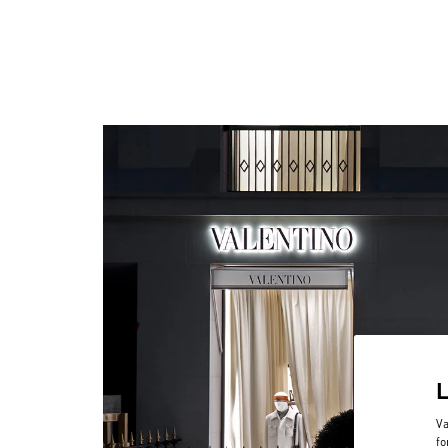
Va
fo