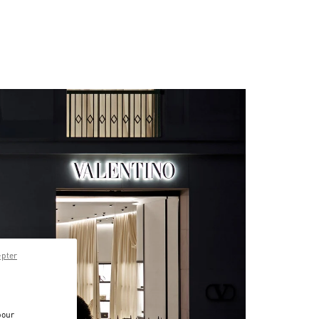
epter
pour