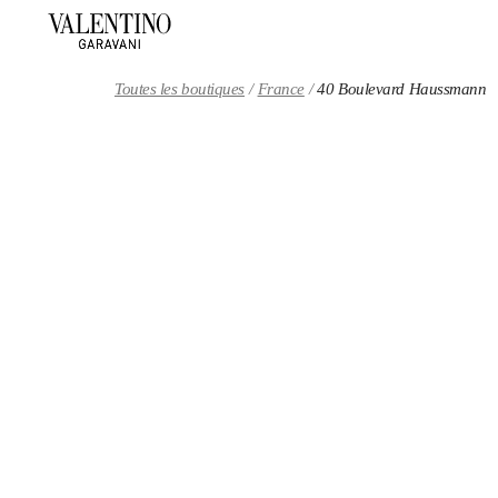
Skip to content
Return to Nav
Toutes les boutiques
France
40 Boulevard Haussmann