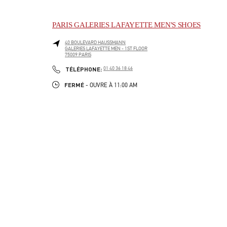
PARIS GALERIES LAFAYETTE MEN'S SHOES
40 BOULEVARD HAUSSMANN
GALERIES LAFAYETTE MEN - 1ST FLOOR
75009
PARIS
LINK OPENS IN NEW TAB
PHONE
TÉLÉPHONE:
01 40 36 18 46
FERMÉ
- OUVRE À
11:00 AM