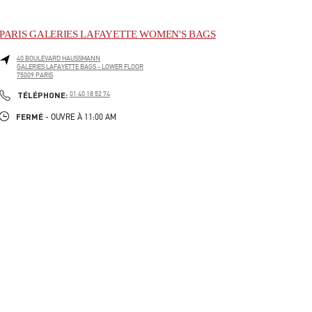
PARIS GALERIES LAFAYETTE WOMEN'S BAGS
40 BOULEVARD HAUSSMANN
GALERIES LAFAYETTE BAGS - LOWER FLOOR
75009
PARIS
LINK OPENS IN NEW TAB
PHONE
TÉLÉPHONE:
01 40 18 52 74
FERMÉ
- OUVRE À
11:00 AM