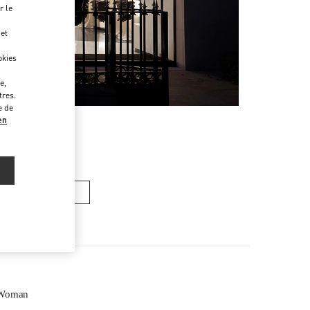
r le
 et
okies
e,
tres.
e de
en
ACS FEMME
 Woman