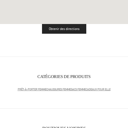
Obtenir des directions
Link Opens in New Tab
CATÉGORIES DE PRODUITS
PRÊT-À-PORTER FEMME
CHAUSSURES FEMME
SACS FEMME
CADEAUX POUR ELLE