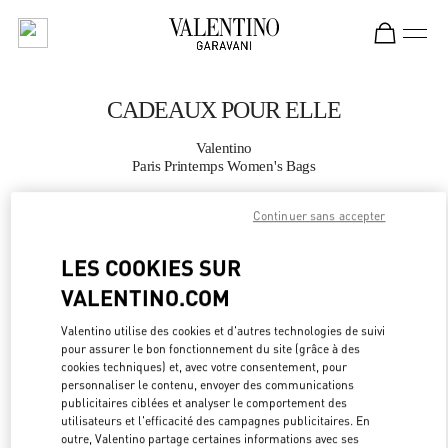
Skip to content
Return to Nav
CADEAUX POUR ELLE
Valentino
Paris Printemps Women's Bags
Continuer sans accepter
APPELLE MAINTENANT
LES COOKIES SUR
PLUS DE DÉTAILS
VALENTINO.COM
LINK OPEN
OBTENIR DES DIRECTIONS
Valentino utilise des cookies et d'autres technologies de suivi
pour assurer le bon fonctionnement du site (grâce à des
cookies techniques) et, avec votre consentement, pour
personnaliser le contenu, envoyer des communications
publicitaires ciblées et analyser le comportement des
utilisateurs et l'efficacité des campagnes publicitaires. En
outre, Valentino partage certaines informations avec ses