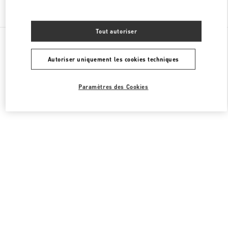
Chercher d'autres boutiques
Tout autoriser
Toutes les boutiques
France
273 Rue Saint Honoré
Valentino CHAUSSURES HOMME
Autoriser uniquement les cookies techniques
Paramètres des Cookies