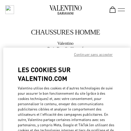
Skip to content
Return to Nav
CHAUSSURES HOMME
Valentino
Paris Rue St. Honoré
Continuer sans accepter
APPELLE MAINTENANT
LES COOKIES SUR
VALENTINO.COM
PLUS DE DÉTAILS
Valentino utilise des cookies et d'autres technologies de suivi
pour assurer le bon fonctionnement du site (grâce à des
LINK OPEN
OBTENIR DES DIRECTIONS
cookies techniques) et, avec votre consentement, pour
personnaliser le contenu, envoyer des communications
publicitaires ciblées et analyser le comportement des
utilisateurs et l'efficacité des campagnes publicitaires. En
outre, Valentino partage certaines informations avec ses
partenaires, y compris Meta, Google et TikTok (en utilisant des
cookies et des technologies internes et tiers de profilage et de