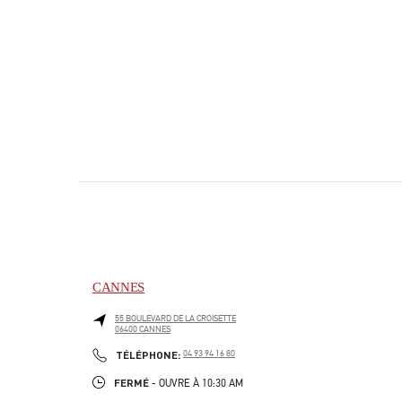
CANNES
55 BOULEVARD DE LA CROISETTE
06400
CANNES
PHONE
TÉLÉPHONE:
04 93 94 16 80
FERMÉ
- OUVRE À
10:30 AM