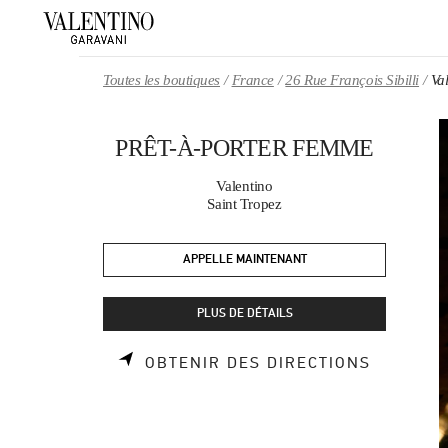
Skip to content
Return to Nav
Toutes les boutiques
France
26 Rue François Sibilli
Va
PRÊT-À-PORTER FEMME
Valentino
Saint Tropez
APPELLE MAINTENANT
PLUS DE DÉTAILS
LINK OP
OBTENIR DES DIRECTIONS