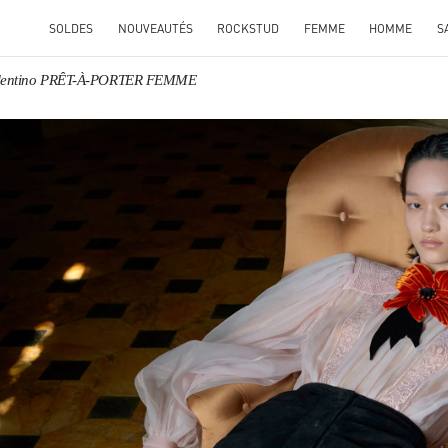
SOLDES
NOUVEAUTÉS
ROCKSTUD
FEMME
HOMME
S
lentino PRÊT-À-PORTER FEMME
ENS IN NEW TAB
Link O