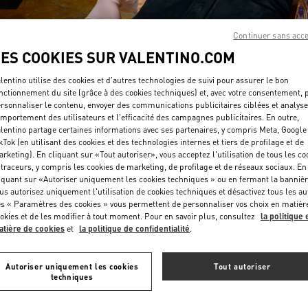
Continuer sans acc
LES COOKIES SUR VALENTINO.COM
lentino utilise des cookies et d'autres technologies de suivi pour assurer le bon
nctionnement du site (grâce à des cookies techniques) et, avec votre consentement, 
rsonnaliser le contenu, envoyer des communications publicitaires ciblées et analyse
DÉCOUVRIR PLUS
mportement des utilisateurs et l'efficacité des campagnes publicitaires. En outre,
lentino partage certaines informations avec ses partenaires, y compris Meta, Google
kTok (en utilisant des cookies et des technologies internes et tiers de profilage et de
rketing). En cliquant sur «Tout autoriser», vous acceptez l'utilisation de tous les co
 traceurs, y compris les cookies de marketing, de profilage et de réseaux sociaux. En
iquant sur «Autoriser uniquement les cookies techniques » ou en fermant la bannièr
NOUVEAUTÉS DANS LA BOUTIQUE VALENTINO - Saint Tropez
us autorisez uniquement l'utilisation de cookies techniques et désactivez tous les au
s « Paramètres des cookies » vous permettent de personnaliser vos choix en matièr
okies et de les modifier à tout moment. Pour en savoir plus, consultez
la politique 
tière de cookies
et
la politique de confidentialité
.
Autoriser uniquement les cookies
Tout autoriser
techniques