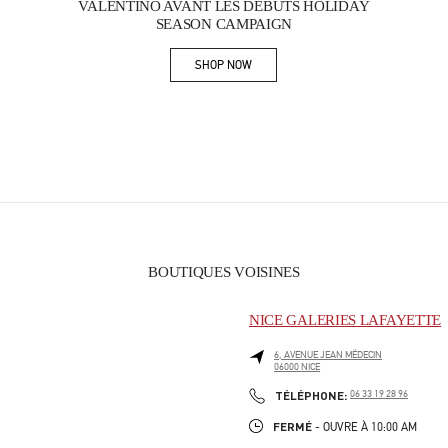
VALENTINO AVANT LES DÉBUTS HOLIDAY
SEASON CAMPAIGN
SHOP NOW
Link Opens in New Tab
BOUTIQUES VOISINES
NICE GALERIES LAFAYETTE
6, AVENUE JEAN MÉDECIN
06000
NICE
PHONE
TÉLÉPHONE:
06 33 19 28 96
FERMÉ
- OUVRE À
10:00 AM