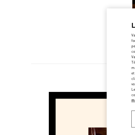
Va
fo
pe
co
Va
Ti
ma
et
cl
vo
Le
co
ma