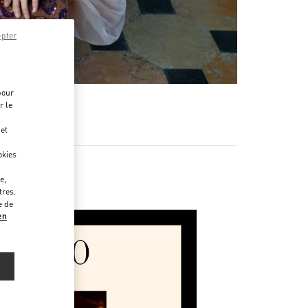
epter
pour
r le
 et
okies
e,
tres.
e de
en