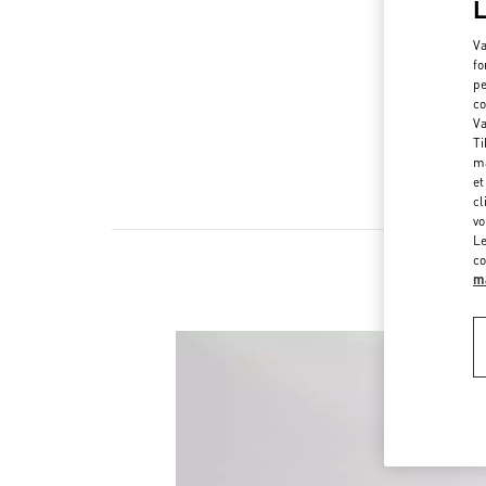
Va
fo
pe
co
Va
Ti
ma
et
cl
vo
Le
co
ma