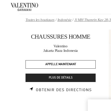
Skip to content
Return to Nav
Toutes les boutiques
Indonésie
Jl MH Thamrin Kav 28-
CHAUSSURES HOMME
Valentino
Jakarta Plaza Indonesia
APPELLE MAINTENANT
PLUS DE DÉTAILS
LINK OP
OBTENIR DES DIRECTIONS