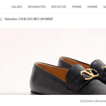
SOLDES
NOUVEAUTÉS
ROCKSTUD
FEMME
HOMME
S
30
Valentino CHAUSSURES HOMME
ENS IN NEW TAB
Link O
Continuer sans acc