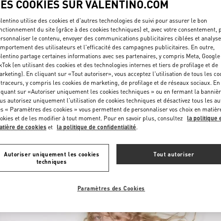
LES COOKIES SUR VALENTINO.COM
lentino utilise des cookies et d'autres technologies de suivi pour assurer le bon
nctionnement du site (grâce à des cookies techniques) et, avec votre consentement, 
rsonnaliser le contenu, envoyer des communications publicitaires ciblées et analyse
mportement des utilisateurs et l'efficacité des campagnes publicitaires. En outre,
lentino partage certaines informations avec ses partenaires, y compris Meta, Google
kTok (en utilisant des cookies et des technologies internes et tiers de profilage et de
rketing). En cliquant sur «Tout autoriser», vous acceptez l'utilisation de tous les co
DÉCOUVRIR PLUS
 traceurs, y compris les cookies de marketing, de profilage et de réseaux sociaux. En
iquant sur «Autoriser uniquement les cookies techniques » ou en fermant la bannièr
us autorisez uniquement l'utilisation de cookies techniques et désactivez tous les au
s « Paramètres des cookies » vous permettent de personnaliser vos choix en matièr
okies et de les modifier à tout moment. Pour en savoir plus, consultez
la politique 
tière de cookies
et
la politique de confidentialité
.
NOUVEAUTÉS
Autoriser uniquement les cookies
Tout autoriser
techniques
Paramètres des Cookies