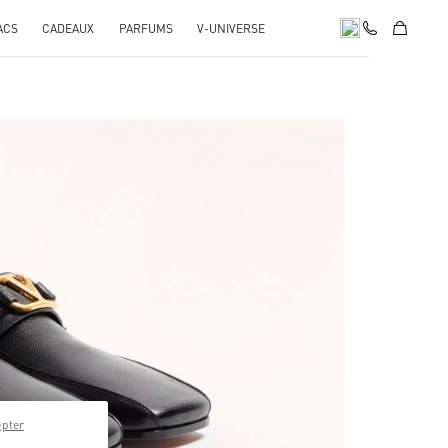
ACS
CADEAUX
PARFUMS
V-UNIVERSE
pens in New Tab
epter