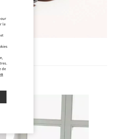
pour
r le
 et
okies
e,
tres.
e de
en