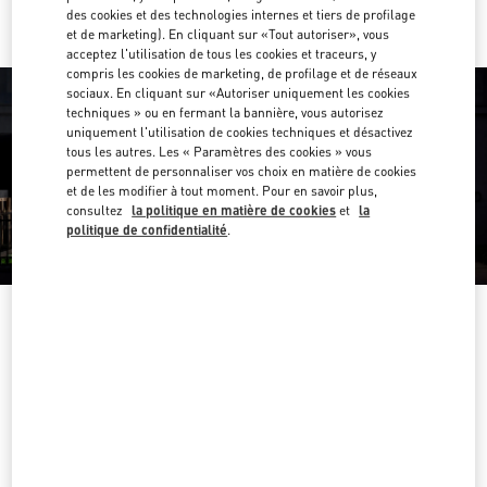
des cookies et des technologies internes et tiers de profilage
et de marketing). En cliquant sur «Tout autoriser», vous
acceptez l'utilisation de tous les cookies et traceurs, y
compris les cookies de marketing, de profilage et de réseaux
sociaux. En cliquant sur «Autoriser uniquement les cookies
techniques » ou en fermant la bannière, vous autorisez
uniquement l'utilisation de cookies techniques et désactivez
tous les autres. Les « Paramètres des cookies » vous
permettent de personnaliser vos choix en matière de cookies
et de les modifier à tout moment. Pour en savoir plus,
consultez
la politique en matière de cookies
et
la
politique de confidentialité
.
HEURES D'OUVERTURE
Jour de la semaine
Heures
Dimanche
11:00 AM
-
8:00 PM
Lundi
11:00 AM
-
8:00 PM
Mardi
11:00 AM
-
8:00 PM
Mercredi
11:00 AM
-
8:00 PM
Jeudi
11:00 AM
-
8:00 PM
Vendredi
11:00 AM
-
8:00 PM
Samedi
11:00 AM
-
8:00 PM