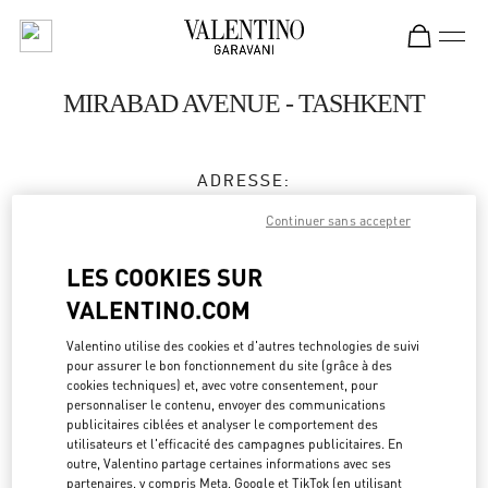
Skip to content
Return to Nav
MIRABAD AVENUE - TASHKENT
ADRESSE:
66, MIRABAD STREET
Continuer sans accepter
MIRABAD AVENUE
UZBEKISTAN
100015
LES COOKIES SUR
VALENTINO.COM
Fermé
- Ouvre à
11:00 AM
Valentino utilise des cookies et d'autres technologies de suivi
8 78 122 40 00
pour assurer le bon fonctionnement du site (grâce à des
cookies techniques) et, avec votre consentement, pour
personnaliser le contenu, envoyer des communications
Obtenir des directions
Link Opens in New Tab
publicitaires ciblées et analyser le comportement des
utilisateurs et l'efficacité des campagnes publicitaires. En
outre, Valentino partage certaines informations avec ses
Y aller en Uber
partenaires, y compris Meta, Google et TikTok (en utilisant