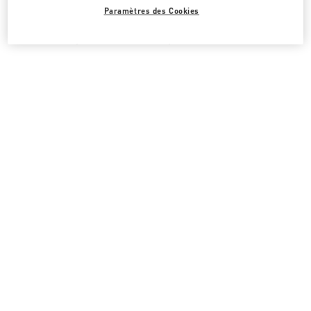
Paramètres des Cookies
Toutes les boutiques
Ouzbékistan
66, MIRABAD STREET