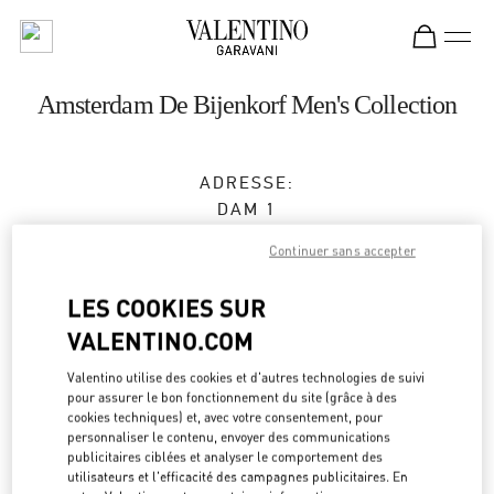
Skip to content
Return to Nav
Amsterdam De Bijenkorf Men's Collection
ADRESSE:
DAM 1
DE BIJENKORF FIRST FLOOR
Continuer sans accepter
1012 JS
AMSTERDAM
LES COOKIES SUR
Ouvert maintenant
- Ferme à
8:00 PM
VALENTINO.COM
Valentino utilise des cookies et d'autres technologies de suivi
RENDEZ-VOUS EN BOUTIQUE
pour assurer le bon fonctionnement du site (grâce à des
cookies techniques) et, avec votre consentement, pour
personnaliser le contenu, envoyer des communications
06 15100573
publicitaires ciblées et analyser le comportement des
utilisateurs et l'efficacité des campagnes publicitaires. En