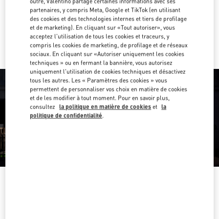
outre, Valentino partage certaines informations avec ses
Obtenir des directions
Link Opens in New Tab
partenaires, y compris Meta, Google et TikTok (en utilisant
des cookies et des technologies internes et tiers de profilage
et de marketing). En cliquant sur «Tout autoriser», vous
Y aller en Uber
acceptez l'utilisation de tous les cookies et traceurs, y
compris les cookies de marketing, de profilage et de réseaux
sociaux. En cliquant sur «Autoriser uniquement les cookies
techniques » ou en fermant la bannière, vous autorisez
uniquement l'utilisation de cookies techniques et désactivez
tous les autres. Les « Paramètres des cookies » vous
permettent de personnaliser vos choix en matière de cookies
et de les modifier à tout moment. Pour en savoir plus,
consultez
la politique en matière de cookies
et
la
politique de confidentialité
.
HEURES D'OUVERTURE
Jour de la semaine
Heures
Dimanche
10:00 AM
-
8:00 PM
Lundi
11:00 AM
-
9:00 PM