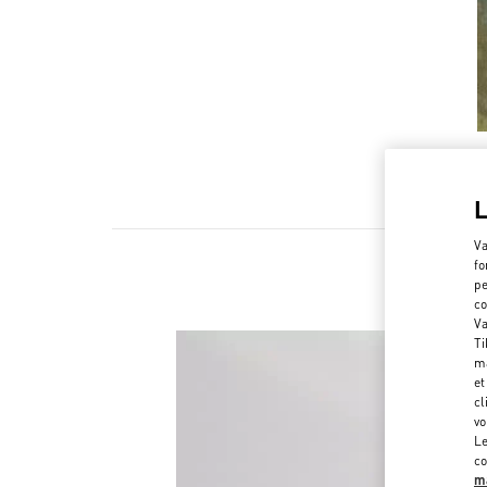
Va
fo
pe
co
Va
Ti
ma
et
cl
vo
Le
co
ma