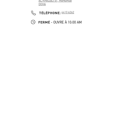
AL KHALEEJ ST, MSHEIREB
DOHA
PHONE
TÉLÉPHONE:
4410 6262
FERMÉ
- OUVRE À
10:00 AM