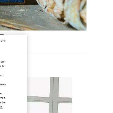
epter
pour
r le
 et
okies
e,
tres.
e de
en