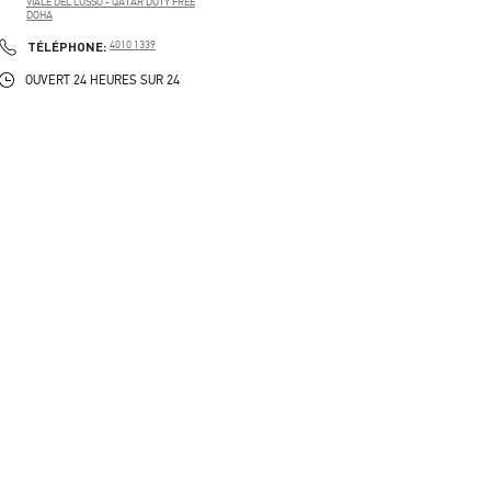
VIALE DEL LUSSO - QATAR DUTY FREE
DOHA
PHONE
TÉLÉPHONE:
4010 1339
OUVERT 24 HEURES SUR 24