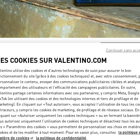
DÉCOUVRIR PLUS
Continuer sans acc
LES COOKIES SUR VALENTINO.COM
lentino utilise des cookies et d'autres technologies de suivi pour assurer le bon
nctionnement du site (grâce à des cookies techniques) et, avec votre consentement, 
rsonnaliser le contenu, envoyer des communications publicitaires ciblées et analyse
New arrivals in Valentino Boutique - PLACE VENDÔME MALL
mportement des utilisateurs et l'efficacité des campagnes publicitaires. En outre,
lentino partage certaines informations avec ses partenaires, y compris Meta, Google
kTok (en utilisant des cookies et des technologies internes et tiers de profilage et de
rketing). En cliquant sur «Tout autoriser», vous acceptez l'utilisation de tous les co
 traceurs, y compris les cookies de marketing, de profilage et de réseaux sociaux. En
iquant sur «Autoriser uniquement les cookies techniques » ou en fermant la bannièr
us autorisez uniquement l'utilisation de cookies techniques et désactivez tous les au
s « Paramètres des cookies » vous permettent de personnaliser vos choix en matièr
okies et de les modifier à tout moment. Pour en savoir plus, consultez
la politique 
tière de cookies
et
la politique de confidentialité
.