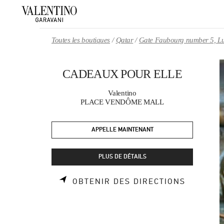
Skip to content
Return to Nav
Toutes les boutiques
Qatar
Gate Faubourg number 5, Lu
CADEAUX POUR ELLE
Valentino
PLACE VENDÔME MALL
APPELLE MAINTENANT
PLUS DE DÉTAILS
LINK OP
OBTENIR DES DIRECTIONS