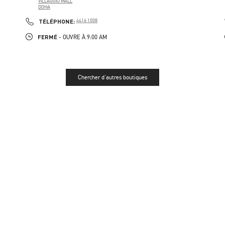
VILLAGGIO MALL
DOHA
PHONE
TÉLÉPHONE:
4416 1008
FERMÉ
- OUVRE À
9:00 AM
Chercher d'autres boutiques