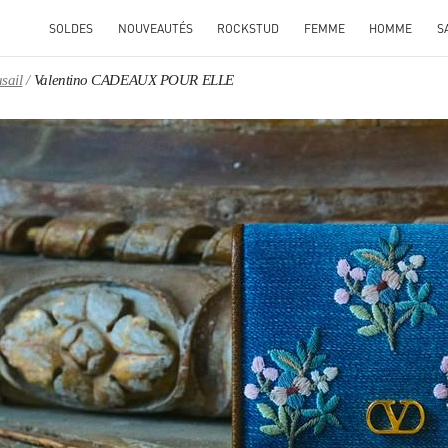
SOLDES
NOUVEAUTÉS
ROCKSTUD
FEMME
HOMME
S
sail
Valentino CADEAUX POUR ELLE
ENS IN NEW TAB
Link O