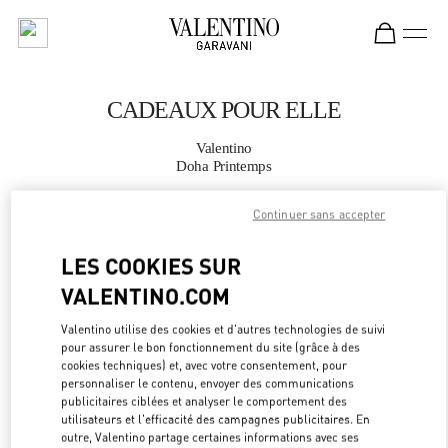
Skip to content
Return to Nav
CADEAUX POUR ELLE
Valentino
Doha Printemps
Continuer sans accepter
APPELLE MAINTENANT
LES COOKIES SUR
PLUS DE DÉTAILS
VALENTINO.COM
LINK OPEN
OBTENIR DES DIRECTIONS
Valentino utilise des cookies et d'autres technologies de suivi
pour assurer le bon fonctionnement du site (grâce à des
cookies techniques) et, avec votre consentement, pour
personnaliser le contenu, envoyer des communications
publicitaires ciblées et analyser le comportement des
utilisateurs et l'efficacité des campagnes publicitaires. En
outre, Valentino partage certaines informations avec ses