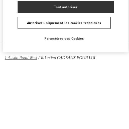
OUVERT MAINTENANT
- FERME À
8:00 PM
Tout autoriser
Autoriser uniquement les cookies techniques
Chercher d'autres boutiques
Paramètres des Cookies
Toutes les boutiques
R.A.S. chinoise de Hong Kong
1 Austin Road West
Valentino CADEAUX POUR LUI