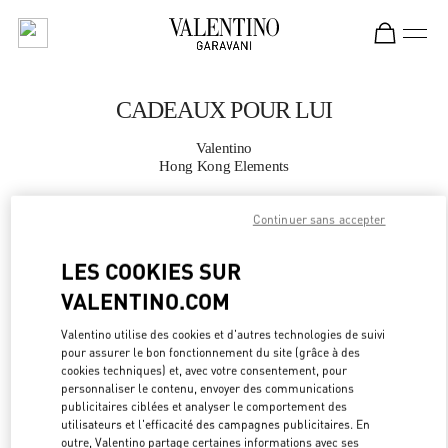
Skip to content
Return to Nav
CADEAUX POUR LUI
Valentino
Hong Kong Elements
Continuer sans accepter
APPELLE MAINTENANT
LES COOKIES SUR
PLUS DE DÉTAILS
VALENTINO.COM
LINK OPEN
OBTENIR DES DIRECTIONS
Valentino utilise des cookies et d'autres technologies de suivi
pour assurer le bon fonctionnement du site (grâce à des
cookies techniques) et, avec votre consentement, pour
personnaliser le contenu, envoyer des communications
publicitaires ciblées et analyser le comportement des
utilisateurs et l'efficacité des campagnes publicitaires. En
outre, Valentino partage certaines informations avec ses