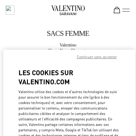
Skip to content
Return to Nav
SACS FEMME
Valentino
Hong Kong Elements
Continuer sans accepter
APPELLE MAINTENANT
LES COOKIES SUR
VALENTINO.COM
PLUS DE DÉTAILS
Valentino utilise des cookies et d'autres technologies de suivi
pour assurer le bon fonctionnement du site (grâce à des
LINK OPEN
OBTENIR DES DIRECTIONS
cookies techniques) et, avec votre consentement, pour
personnaliser le contenu, envoyer des communications
publicitaires ciblées et analyser le comportement des
utilisateurs et l'efficacité des campagnes publicitaires. En
outre, Valentino partage certaines informations avec ses
partenaires, y compris Meta, Google et TikTok (en utilisant des
cookies et des technologies internes et tiers de profilage et de