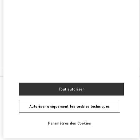
ADRESSE
ONE CENTRAL MACAU, AVENIDA DE SAGRES,
SHOP G3 & 109
NAPE
PENÍNSULA DE MACAU
Fermé
2850 8837
Toutes les boutiques
Tout autoriser
Autoriser uniquement les cookies techniques
Paramètres des Cookies