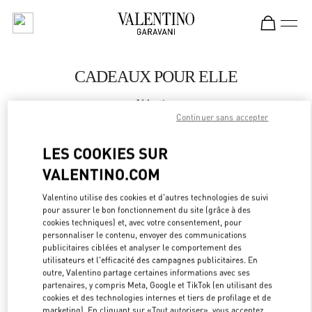
Skip to content
Return to Nav
CADEAUX POUR ELLE
Valentino
Macau One Central
Continuer sans accepter
LES COOKIES SUR
APPELLE MAINTENANT
VALENTINO.COM
LINK OPEN
OBTENIR DES DIRECTIONS
Valentino utilise des cookies et d'autres technologies de suivi
pour assurer le bon fonctionnement du site (grâce à des
cookies techniques) et, avec votre consentement, pour
personnaliser le contenu, envoyer des communications
publicitaires ciblées et analyser le comportement des
utilisateurs et l'efficacité des campagnes publicitaires. En
outre, Valentino partage certaines informations avec ses
partenaires, y compris Meta, Google et TikTok (en utilisant des
cookies et des technologies internes et tiers de profilage et de
marketing). En cliquant sur «Tout autoriser», vous acceptez