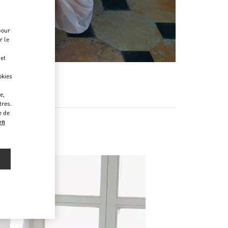
pour
r le
 et
okies
e,
tres.
e de
en