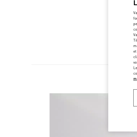
Va
fo
pe
co
Va
Ti
ma
et
cl
vo
Le
co
ma