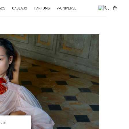
ACS
CADEAUX
PARFUMS
V-UNIVERSE
pens in New Tab
epter