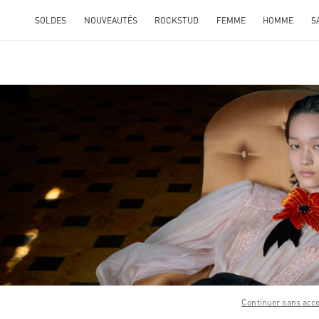
SOLDES
NOUVEAUTÉS
ROCKSTUD
FEMME
HOMME
S
ENS IN NEW TAB
Link O
Continuer sans acc