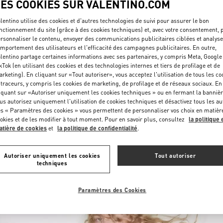
LES COOKIES SUR VALENTINO.COM
lentino utilise des cookies et d'autres technologies de suivi pour assurer le bon
nctionnement du site (grâce à des cookies techniques) et, avec votre consentement, 
rsonnaliser le contenu, envoyer des communications publicitaires ciblées et analyse
mportement des utilisateurs et l'efficacité des campagnes publicitaires. En outre,
lentino partage certaines informations avec ses partenaires, y compris Meta, Google
kTok (en utilisant des cookies et des technologies internes et tiers de profilage et de
rketing). En cliquant sur «Tout autoriser», vous acceptez l'utilisation de tous les co
DÉCOUVRIR PLUS
 traceurs, y compris les cookies de marketing, de profilage et de réseaux sociaux. En
iquant sur «Autoriser uniquement les cookies techniques » ou en fermant la bannièr
us autorisez uniquement l'utilisation de cookies techniques et désactivez tous les au
s « Paramètres des cookies » vous permettent de personnaliser vos choix en matièr
okies et de les modifier à tout moment. Pour en savoir plus, consultez
la politique 
tière de cookies
et
la politique de confidentialité
.
NOUVEAUTÉS
Autoriser uniquement les cookies
Tout autoriser
techniques
Paramètres des Cookies