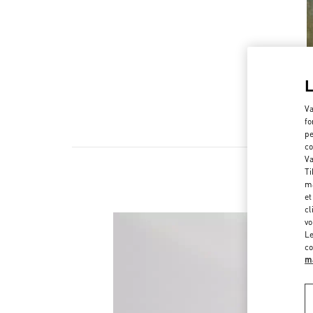
Va
fo
pe
co
Va
Ti
ma
et
cl
vo
Le
co
ma