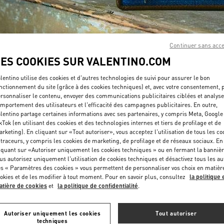
Continuer sans acc
LES COOKIES SUR VALENTINO.COM
DÉCOUVRIR PLUS
lentino utilise des cookies et d'autres technologies de suivi pour assurer le bon
nctionnement du site (grâce à des cookies techniques) et, avec votre consentement, 
rsonnaliser le contenu, envoyer des communications publicitaires ciblées et analyse
mportement des utilisateurs et l'efficacité des campagnes publicitaires. En outre,
lentino partage certaines informations avec ses partenaires, y compris Meta, Google
kTok (en utilisant des cookies et des technologies internes et tiers de profilage et de
rketing). En cliquant sur «Tout autoriser», vous acceptez l'utilisation de tous les co
NOUVEAUTÉS
 traceurs, y compris les cookies de marketing, de profilage et de réseaux sociaux. En
iquant sur «Autoriser uniquement les cookies techniques » ou en fermant la bannièr
us autorisez uniquement l'utilisation de cookies techniques et désactivez tous les au
s « Paramètres des cookies » vous permettent de personnaliser vos choix en matièr
okies et de les modifier à tout moment. Pour en savoir plus, consultez
la politique 
tière de cookies
et
la politique de confidentialité
.
Autoriser uniquement les cookies
Tout autoriser
techniques