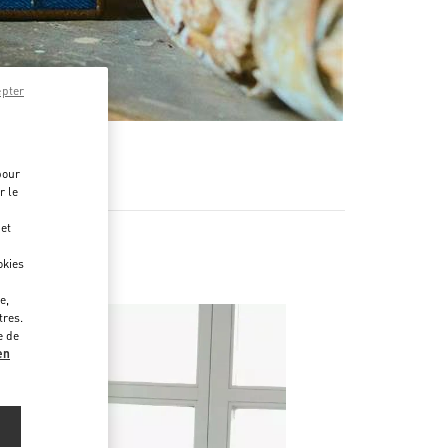
epter
pour
r le
 et
okies
e,
tres.
e de
en