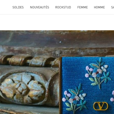
SOLDES
NOUVEAUTÉS
ROCKSTUD
FEMME
HOMME
S
ENS IN NEW TAB
Link O