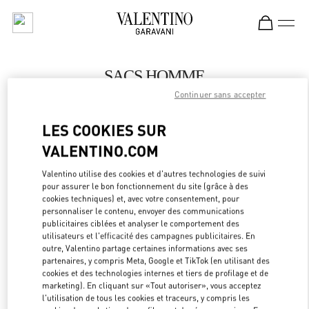
Skip to content
Return to Nav
SACS HOMME
Continuer sans accepter
Valentino
Macau Wynn Palace
LES COOKIES SUR
VALENTINO.COM
APPELLE MAINTENANT
Valentino utilise des cookies et d'autres technologies de suivi
LINK OPEN
OBTENIR DES DIRECTIONS
pour assurer le bon fonctionnement du site (grâce à des
cookies techniques) et, avec votre consentement, pour
personnaliser le contenu, envoyer des communications
publicitaires ciblées et analyser le comportement des
utilisateurs et l'efficacité des campagnes publicitaires. En
outre, Valentino partage certaines informations avec ses
partenaires, y compris Meta, Google et TikTok (en utilisant des
cookies et des technologies internes et tiers de profilage et de
marketing). En cliquant sur «Tout autoriser», vous acceptez
l'utilisation de tous les cookies et traceurs, y compris les