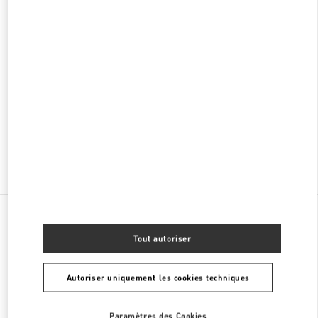
DÉCOUVRIR PLUS
ADRESSE
CALEA 13 SEPTEMBRIE 90
JW MARRIOTT BUCHAREST GRAND HOTEL
BUCHAREST
050726
Ouvert maintenant
- Ferme à
8:00 PM
0737 666 600
Toutes les boutiques
Roumanie
Calea 13 Septembrie 90
Valentino CADEAUX POUR ELLE
Tout autoriser
Autoriser uniquement les cookies techniques
Paramètres des Cookies