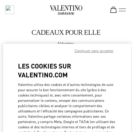
Skip to content
Return to Nav
CADEAUX POUR ELLE
Valentino
Bucharest
Continuer sans accepter
LES COOKIES SUR
APPELLE MAINTENANT
VALENTINO.COM
PLUS DE DÉTAILS
Valentino utilise des cookies et d'autres technologies de suivi
pour assurer le bon fonctionnement du site (grâce à des
LINK OPEN
OBTENIR DES DIRECTIONS
cookies techniques) et, avec votre consentement, pour
personnaliser le contenu, envoyer des communications
publicitaires ciblées et analyser le comportement des
utilisateurs et l'efficacité des campagnes publicitaires. En
outre, Valentino partage certaines informations avec ses
partenaires, y compris Meta, Google et TikTok (en utilisant des
cookies et des technologies internes et tiers de profilage et de